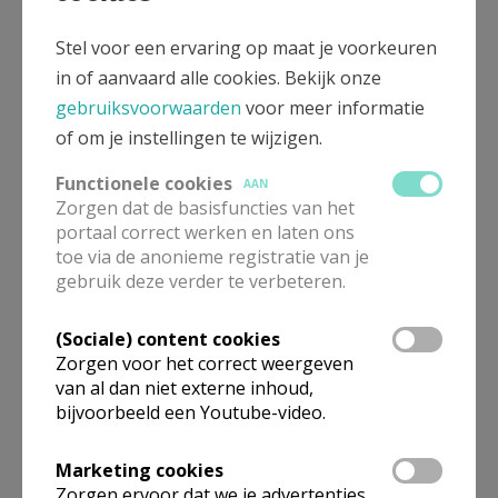
Pastorale eenheid Anderlecht
Stel voor een ervaring op maat je voorkeuren
in of aanvaard alle cookies. Bekijk onze
Meer
gebruiksvoorwaarden
voor meer informatie
Artikel
of om je instellingen te wijzigen.
Functionele cookies
AAN
Zorgen dat de basisfuncties van het
portaal correct werken en laten ons
toe via de anonieme registratie van je
gebruik deze verder te verbeteren.
Deel dit artikel
(Sociale) content cookies
Zorgen voor het correct weergeven
van al dan niet externe inhoud,
bijvoorbeeld een Youtube-video.
Marketing cookies
Lees meer
Zorgen ervoor dat we je advertenties