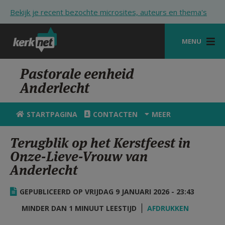
Overslaan en naar de inhoud gaan
Bekijk je recent bezochte microsites, auteurs en thema's
MENU
STARTPAGINA
Pastorale eenheid
Anderlecht
KERK
VIERINGEN
STARTPAGINA
CONTACTEN
MEER
SHOP
Terugblik op het Kerstfeest in
Onze-Lieve-Vrouw van
ZOEKEN
Anderlecht
HULP
GEPUBLICEERD OP VRIJDAG 9 JANUARI 2026 - 23:43
STARTPAGINA PORTAAL
MINDER DAN 1 MINUUT LEESTIJD
AFDRUKKEN
MIJN PAROCHIE