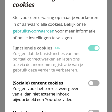
cookies
Gemeenschapscentrum De Rinck
Stel voor een ervaring op maat je voorkeuren
in of aanvaard alle cookies. Bekijk onze
gebruiksvoorwaarden
voor meer informatie
Gepubliceerd door
of om je instellingen te wijzigen.
Functionele cookies
Pastorale eenheid Anderlecht
AAN
Zorgen dat de basisfuncties van het
portaal correct werken en laten ons
Meer
toe via de anonieme registratie van je
gebruik deze verder te verbeteren.
Artikel
(Sociale) content cookies
Zorgen voor het correct weergeven
Links
van al dan niet externe inhoud,
bijvoorbeeld een Youtube-video.