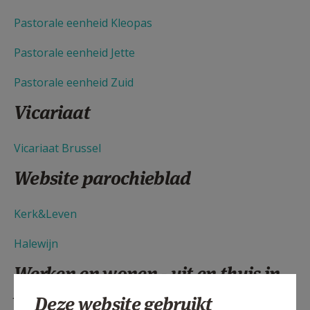
Pastorale eenheid Kleopas
Pastorale eenheid Jette
Pastorale eenheid Zuid
Vicariaat
Vicariaat Brussel
Website parochieblad
Kerk&Leven
Halewijn
Werken en wonen - uit en thuis in
Anderlecht
Deze website gebruikt