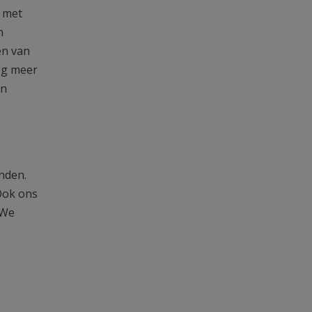
 met
n
en van
nog meer
un
nden.
Ook ons
 We