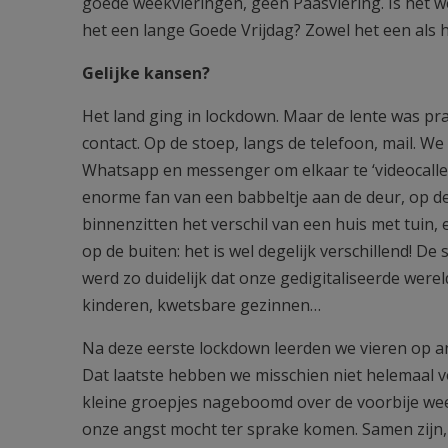
goede weekvieringen, geen Paasviering. Is het w
het een lange Goede Vrijdag? Zowel het een als 
Gelijke kansen?
Het land ging in lockdown. Maar de lente was pr
contact. Op de stoep, langs de telefoon, mail. W
Whatsapp en messenger om elkaar te ‘videocallen’
enorme fan van een babbeltje aan de deur, op de
binnenzitten het verschil van een huis met tuin,
op de buiten: het is wel degelijk verschillend! D
werd zo duidelijk dat onze gedigitaliseerde werel
kinderen, kwetsbare gezinnen…
Na deze eerste lockdown leerden we vieren op 
Dat laatste hebben we misschien niet helemaal v
kleine groepjes nageboomd over de voorbije we
onze angst mocht ter sprake komen. Samen zijn,