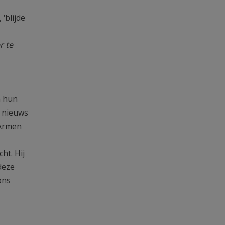
‘blijde
r te
n hun
e nieuws
 Armen
ht. Hij
 deze
ons