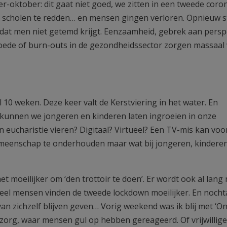
-oktober: dit gaat niet goed, we zitten in een tweede coron
e scholen te redden… en mensen gingen verloren. Opnieuw 
dat men niet getemd krijgt. Eenzaamheid, gebrek aan perspe
oede of burn-outs in de gezondheidssector zorgen massaal
10 weken. Deze keer valt de Kerstviering in het water. En
 kunnen we jongeren en kinderen laten ingroeien in onze
charistie vieren? Digitaal? Virtueel? Een TV-mis kan voo
emeenschap te onderhouden maar wat bij jongeren, kinderen
 moeilijker om ‘den trottoir te doen’. Er wordt ook al lang 
eel mensen vinden de tweede lockdown moeilijker. En nochta
an zichzelf blijven geven… Vorig weekend was ik blij met ‘O
szorg, waar mensen gul op hebben gereageerd. Of vrijwillige