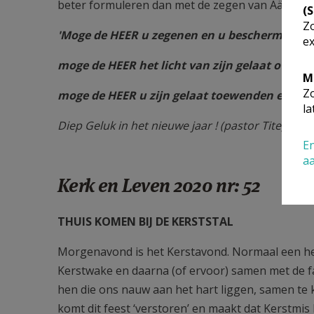
beter formuleren dan met de zegen van Aäron:
(
Zo
'Moge de HEER u zegenen en u beschermen,
ex
moge de HEER het licht van zijn gelaat over u 
M
Zo
moge de HEER u zijn gelaat toewenden en u vr
la
Diep Geluk in het nieuwe jaar ! (pastor Tite)
En
a
Kerk en Leven 2020 nr: 52
THUIS KOMEN BIJ DE KERSTSTAL
Morgenavond is het Kerstavond. Normaal een hee
Kerstwake en daarna (of ervoor) samen met de fam
hen die ons nauw aan het hart liggen, samen te
komt dit feest ‘verstoren’ en maakt dat Kerstmi