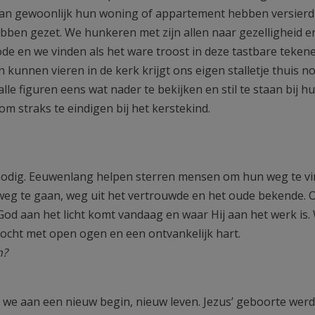
dan gewoonlijk hun woning of appartement hebben versierd
ebben gezet. We hunkeren met zijn allen naar gezelligheid e
de en we vinden als het ware troost in deze tastbare teken
kunnen vieren in de kerk krijgt ons eigen stalletje thuis 
lle figuren eens wat nader te bekijken en stil te staan bij h
om straks te eindigen bij het kerstekind.
s nodig. Eeuwenlang helpen sterren mensen om hun weg te vi
weg te gaan, weg uit het vertrouwde en het oude bekende. 
God aan het licht komt vandaag en waar Hij aan het werk is.
tocht met open ogen en een ontvankelijk hart.
n?
an we aan een nieuw begin, nieuw leven. Jezus’ geboorte werd