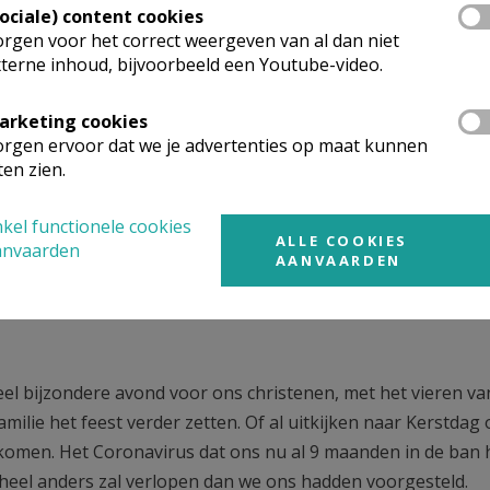
Sociale) content cookies
rgen voor het correct weergeven van al dan niet
terne inhoud, bijvoorbeeld een Youtube-video.
doen schijnen en u genadig zijn,
arketing cookies
rgen ervoor dat we je advertenties op maat kunnen
ede geven.' (
Num. 6:24
-26 )
ten zien.
kel functionele cookies
ALLE COOKIES
anvaarden
AANVAARDEN
l bijzondere avond voor ons christenen, met het vieren va
ilie het feest verder zetten. Of al uitkijken naar Kerstdag
 komen. Het Coronavirus dat ons nu al 9 maanden in de ban 
s heel anders zal verlopen dan we ons hadden voorgesteld.