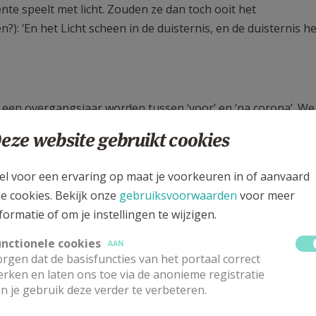
ente speelt met licht. Zouden ze dan toch ooit het
: ‘En het Licht scheen in de duisternis, en de duisternis he
g een overgangsjaar worden tussen ‘voor’ en ‘na corona’. W
ug naar het gewone leven zal maar stap voor stap gebeuren
eze website gebruikt cookies
sen elkaar te kunnen omarmen, een knuffel te kunnen geve
el voor een ervaring op maat je voorkeuren in of aanvaard
amen zingen en bidden, bij elkaar op bezoek gaan. We wense
le cookies. Bekijk onze
gebruiksvoorwaarden
voor meer
at we rustig samen afscheid mogen nemen van hen die hee
formatie of om je instellingen te wijzigen.
ie revalideert, moed aan wie gebroken is.
unctionele cookies
AAN
rgen dat de basisfuncties van het portaal correct
 bent niet vergeten wat het vorige blad vertelde, je neemt h
rken en laten ons toe via de anonieme registratie
g heel wat onverwachte wendingen komen! Moge 2021 een n
n je gebruik deze verder te verbeteren.
eenschap. Moge Gods zegen over ons komen. En hoe kunnen