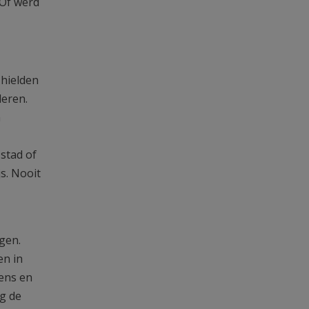
 Of werd
 hielden
deren.
n
stad of
js. Nooit
gen.
en in
ens en
g de