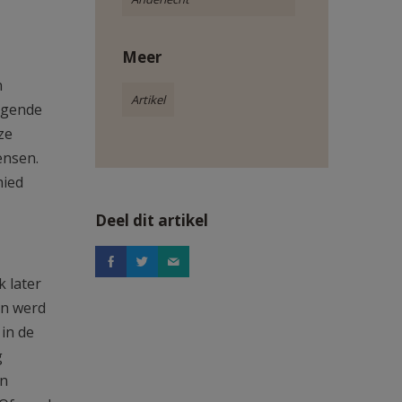
Meer
n
Artikel
olgende
ze
ensen.
hied
Deel dit artikel
 later
en werd
 in de
g
en