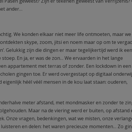
el Pasen geweest? Zijn er tekenen geweest van Verrijzenis?
het ander…
achtig. We konden elkaar niet meer life ontmoeten, maar we
e ontdekten skype, zoom, jitsi en noem maar op om te verga
. Gelukkig zijn die dingen er maar tegelijkertijd werd ik ee
 stoep. En ja, er was de zon… We ervaarden in het lange
 een appartement met terras of zonder. Een lockdown in een 
e scholen gingen toe. Er werd overgestapt op digitaal onderwi
d eigenlijk héél véél mensen in de kou laat staan: ouderen,
anderhalve meter afstand, met mondmasker en zonder te zin
olgehouden. Maar na de viering werd er buiten, op afstand 
ek. Onze vragen, bedenkingen, wat we misten, onze verlang
 luisteren en delen: het waren precieuze momenten… Zo gin