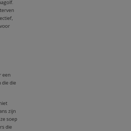
agolf.
sterven
ctief,
 voor
r een
 die die
niet
ns zijn
nze soep
rs die