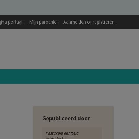
gina portaal
Mijn parochie
Aanmelden of registreren
Gepubliceerd door
Pastorale eenheid
Anderlecht