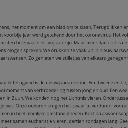
emens, het moment om een blad om te slaan. Terugblikken e
 het voorbije jaar werd getekend door het coronavirus. Het v
imisten helemaal niet- vrij van zijn. Maar meer dan ooit is de
ns mogen spreken. We drukken ze vaak uit in nieuwjaarsw
wjaarswensen. Zo genieten we stilletjes van elkaars genegen
at ik terugvind is de nieuwjaarsreceptie. Een tweede editie,
ooi moment van verbroedering tussen jong en oud. Een week
en in Zuun. We konden nog net Lichtmis vieren. Ondertuss
epje was. Onze ouderen kregen het zwaar te verduren, vooral
emen in heel moeilijke omstandigheden. Kort na aswoensda
 meer samen eucharistie vieren, dertien zondagen lang. Ge