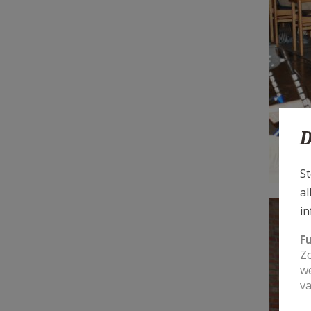
D
St
al
DSC_
in
F
Zo
we
va