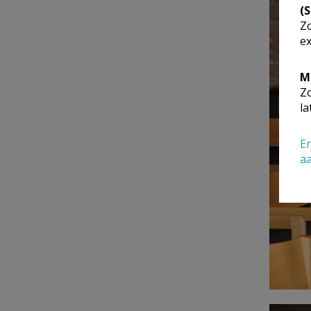
(
Zo
ex
M
Zo
la
En
a