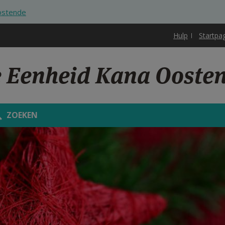
ostende
Hulp
Startpa
e Eenheid Kana Ooste
ZOEKEN