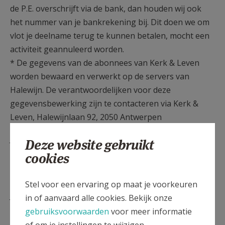
de P.E. overschrijft via de bank, dan houden wij ook
het nummer van je bankrekening bij. Dit doen we om
vlot je deelname terug te kunnen betalen, mocht een
activiteit geannuleerd worden.
* De gegevens van de abonnees van Kerk & Leven
worden bewaard en verwerkt op de servers van
Halewijn. De verantwoordelijken voor deze
gegevensbewerking zijn te contacteren via Kerk &
Leven, Halewijnlaan 92, 2050 Antwerpen
Je persoonlijke gegevens worden bewaard in de
Deze website gebruikt
parochieregisters en in het archief van de P.E. Kana.
cookies
- Delen van gegevens?
Stel voor een ervaring op maat je voorkeuren
Je persoonlijke gegevens spelen we nooit door naar
in of aanvaard alle cookies. Bekijk onze
derden.
gebruiksvoorwaarden
voor meer informatie
of om je instellingen te wijzigen.