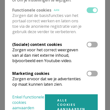
- Audio-visueel materiaal en social media?
Functionele cookies
AAN
Het is mogelijk dat er tijdens activiteiten foto’s of
Zorgen dat de basisfuncties van het
filmpjes gemaakt worden. Je zal hiervan op het
portaal correct werken en laten ons
toe via de anonieme registratie van je
moment zelf op de hoogte gebracht worden. Op dat
gebruik deze verder te verbeteren.
moment krijg je de kans om te melden of je al dan niet
in beeld wil komen. In het geval van de
(Sociale) content cookies
initiatiesacramenten of het huwelijk, houden we
Zorgen voor het correct weergeven
rekening met de ingevulde privacy formulieren.
van al dan niet externe inhoud,
bijvoorbeeld een Youtube-video.
- Website en sociale media?
Marketing cookies
* Op onze website en Facebookpagina komen
Zorgen ervoor dat we je advertenties
uitnodigingen en verslagen met foto’s van onze
op maat kunnen laten zien.
activiteiten. Via deze kanalen geven we nooit
persoonlijke gegevens mee. In het geval van de
Enkel functionele
ALLE
initiatiesacramenten of het huwelijk, houden we
cookies
COOKIES
rekening met de ingevulde privacy formulieren.
aanvaarden
AANVAARDEN