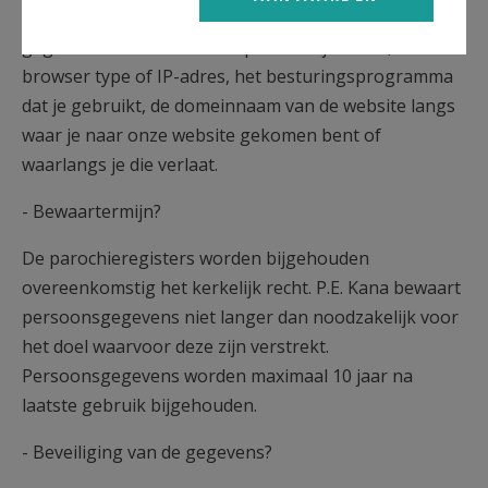
* Onze websites verzamelen nooit anonieme of
gegevensreeksen van niet-persoonlijke aard, zoals
browser type of IP-adres, het besturingsprogramma
dat je gebruikt, de domeinnaam van de website langs
waar je naar onze website gekomen bent of
waarlangs je die verlaat.
- Bewaartermijn?
De parochieregisters worden bijgehouden
overeenkomstig het kerkelijk recht. P.E. Kana bewaart
persoonsgegevens niet langer dan noodzakelijk voor
het doel waarvoor deze zijn verstrekt.
Persoonsgegevens worden maximaal 10 jaar na
laatste gebruik bijgehouden.
- Beveiliging van de gegevens?