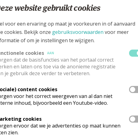
eze website gebruikt cookies
charistie voor overledenen (J)
ag 12 augustus
el voor een ervaring op maat je voorkeuren in of aanvaard
le cookies. Bekijk onze
gebruiksvoorwaarden
voor meer
Uitvaart van Christiane Quintens
formatie of om je instellingen te wijzigen.
ag 15 augustus
unctionele cookies
AAN
rgen dat de basisfuncties van het portaal correct
ieve-Vrouw-Tenhemelopneming
rken en laten ons toe via de anonieme registratie
n je gebruik deze verder te verbeteren.
ucharistie ter ere van Onze-Lieve-Vrouw
 16 augustus
Sociale) content cookies
rgen voor het correct weergeven van al dan niet
ucharistie voor de parochianen
terne inhoud, bijvoorbeeld een Youtube-video.
arketing cookies
E SINT-ANNA
rgen ervoor dat we je advertenties op maat kunnen
ten zien.