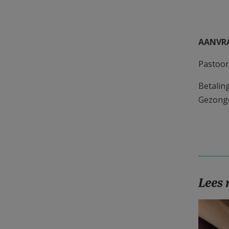
AANVRA
Pastoor
Betalin
Gezonge
Lees