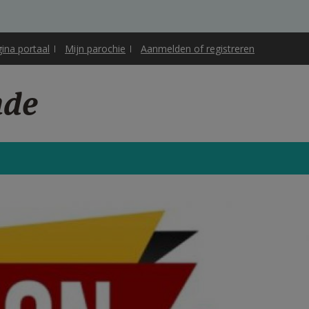
gina portaal
Mijn parochie
Aanmelden of registreren
nde