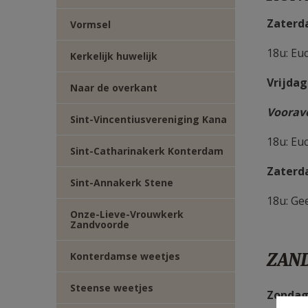
Zaterd
Vormsel
18u: Euc
Kerkelijk huwelijk
Vrijdag
Naar de overkant
Voorav
Sint-Vincentiusvereniging Kana
18u: Eu
Sint-Catharinakerk Konterdam
Zaterd
Sint-Annakerk Stene
18u: Ge
Onze-Lieve-Vrouwkerk
Zandvoorde
ZAN
Konterdamse weetjes
Steense weetjes
Zondag