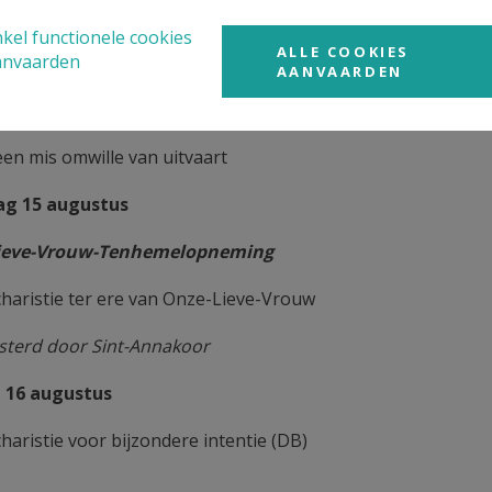
 9 augustus
kel functionele cookies
ALLE COOKIES
anvaarden
charistie voor de parochianen
AANVAARDEN
ag 12 augustus
een mis omwille van uitvaart
ag 15 augustus
ieve-Vrouw-Tenhemelopneming
charistie ter ere van Onze-Lieve-Vrouw
sterd door Sint-Annakoor
 16 augustus
haristie voor bijzondere intentie (DB)