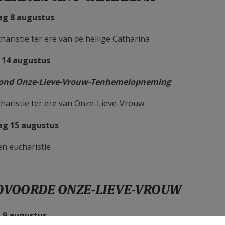
ag 8 augustus
haristie ter ere van de heilige Catharina
 14 augustus
ond Onze-Lieve-Vrouw-Tenhemelopneming
charistie ter ere van Onze-Lieve-Vrouw
ag 15 augustus
en eucharistie
DVOORDE ONZE-LIEVE-VROUW
 9 augustus