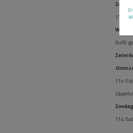
Zondag
En
a
11u: Eu
Woensd
9u30: g
Zaterd
Onze-L
11u: Eu
Opgelui
Zondag
11u: Euc