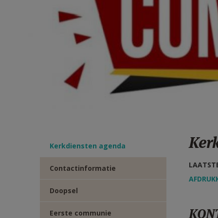
TWITTER
DEEL
VIA
E-
MAIL
Ker
Kerkdiensten agenda
LAATSTE
Contactinformatie
AFDRUK
Doopsel
KON
Eerste communie