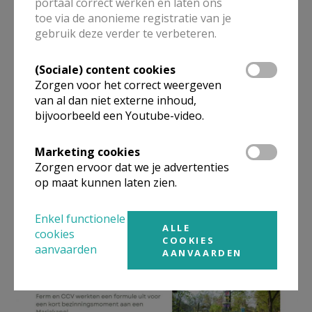
portaal correct werken en laten ons
Nederland Zingt
(EO)
toe via de anonieme registratie van je
Zingt Jubilate
(ICL)
gebruik deze verder te verbeteren.
Petrus in het land
(KRO-NCRV)
(Sociale) content cookies
Rituelen:
Zorgen voor het correct weergeven
van al dan niet externe inhoud,
ziekenzegening zonder communie
bijvoorbeeld een Youtube-video.
Ziekenzegening met communie
Marketing cookies
Zorgen ervoor dat we je advertenties
op maat kunnen laten zien.
Enkel functionele
ALLE
cookies
COOKIES
aanvaarden
AANVAARDEN