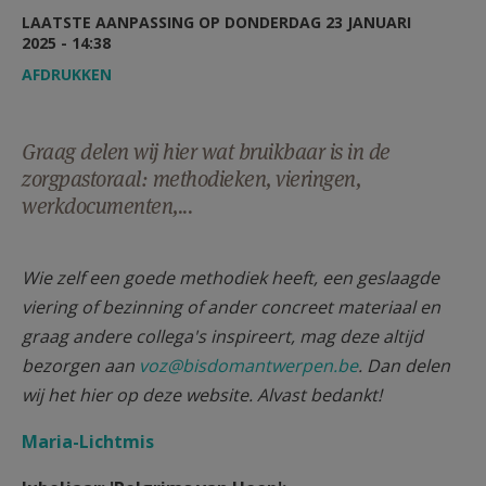
AANMELDEN OF REGISTREREN
LAATSTE AANPASSING OP DONDERDAG 23 JANUARI
2025 - 14:38
AFDRUKKEN
Graag delen wij hier wat bruikbaar is in de
zorgpastoraal: methodieken, vieringen,
werkdocumenten,...
Wie zelf een goede methodiek heeft, een geslaagde
viering of bezinning of ander concreet materiaal en
graag andere collega's inspireert, mag deze altijd
bezorgen aan
voz@bisdomantwerpen.be
. Dan delen
wij het hier op deze website. Alvast bedankt!
Maria-Lichtmis