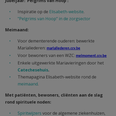
Jubeljaar: 'Pelgrims van Hoop':
Inspiratie op de
Elisabeth-website
.
"Pelgrims van Hoop" in de zorgsector
Meimaand:
Voor dementerende ouderen: bewerkte
Marialiederen:
marialiederen.ccv.be
Voor bewoners van een WZC:
meimoment.ccv.be
Enkele uitgewerkte Mariavieringen door het
Catechesehuis
.
Themapagina Elisabeth-website rond de
meimaand
.
Met patiënten, bewoners, cliënten aan de slag
rond spirituele noden:
Spiritwijzers
voor de algemene ziekenhuizen,