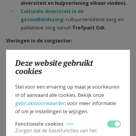
diversiteit en hulpverlening elkaar vinden).
Culturele diveristeit in de
gezondheidszorg
:
cultuursensitieve zorg en
palliatieve zorg vanuit
Trefpunt Odi.
Vieringen in de zorgsector:
Op de website 4ingen.be vind je ook specifieke
Deze website gebruikt
vieringen voor de
zorgsector
.
cookies
Inspiratie voor een zondagsviering kan je
vinden bij de
Domincanen in Antwerpen
.
Je
kan er met een zoekmachine naar een bepaalde
Stel voor een ervaring op maat je voorkeuren
zondag doorheen het liturgische jaar gaan.
in of aanvaard alle cookies. Bekijk onze
Wie graag in een woorddienst of bezinning
gebruiksvoorwaarden
voor meer informatie
gebruik maakt van
liederen
kan op volgende
of om je instellingen te wijzigen.
plekken liturgische muziek vinden (al dan niet
Functionele cookies
AAN
met beelmateriaal):
Zorgen dat de basisfuncties van het