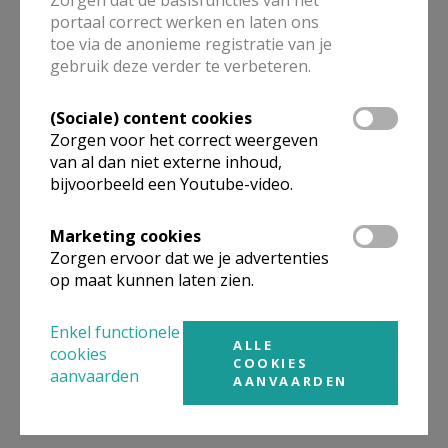
portaal correct werken en laten ons
VOZ Antwerpen
toe via de anonieme registratie van je
gebruik deze verder te verbeteren.
Meer
(Sociale) content cookies
Zorgen voor het correct weergeven
Vacature
van al dan niet externe inhoud,
bijvoorbeeld een Youtube-video.
vacatures
procedure
zorgpastor worden
Marketing cookies
Zorgen ervoor dat we je advertenties
op maat kunnen laten zien.
Deel dit artikel
Enkel functionele
ALLE
cookies
COOKIES
aanvaarden
AANVAARDEN