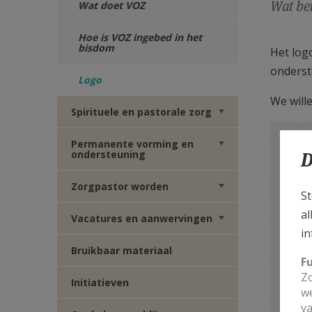
Wat bet
Wat doet VOZ
Hoe is VOZ ingebed in het
bisdom
Het log
onderst
Logo
We will
Spirituele en pastorale zorg
Permanente vorming en
ondersteuning
D
Zorgpastor worden
St
al
Vacatures en aanwervingen
in
Bruikbaar materiaal
F
Zo
Initiatieven
we
va