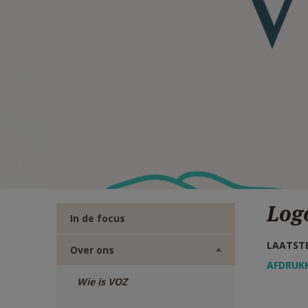
TWITTER
DEEL
VIA
E-
MAIL
Log
In de focus
LAATSTE
Over ons
AFDRUK
Wie is VOZ