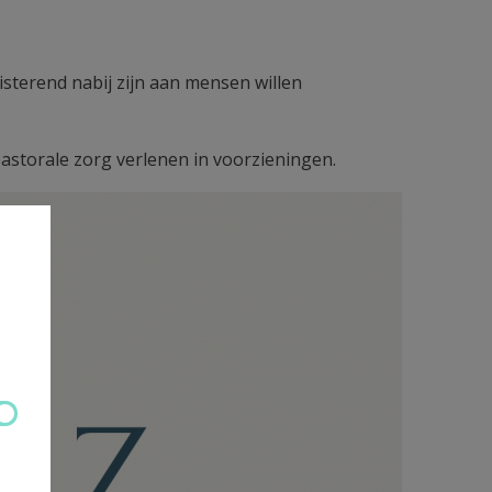
isterend nabij zijn aan mensen willen
astorale zorg verlenen in voorzieningen.