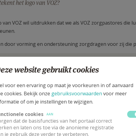
ekent het logo van VOZ?
o van VOZ wil uitdrukken dat we als VOZ zorgpastores die lu
eunen.
en door vorming en ondersteuning zorgdragen voor zij die p
eze website gebruikt cookies
el voor een ervaring op maat je voorkeuren in of aanvaard
le cookies. Bekijk onze
gebruiksvoorwaarden
voor meer
formatie of om je instellingen te wijzigen.
unctionele cookies
AAN
rgen dat de basisfuncties van het portaal correct
rken en laten ons toe via de anonieme registratie
n je gebruik deze verder te verbeteren.