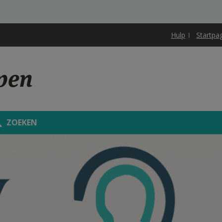
Hulp
Startpa
pen
ZOEKEN