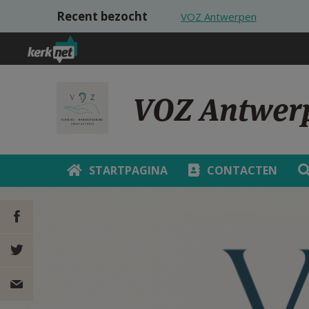
Overslaan en naar de inhoud gaan
Recent bezocht
VOZ Antwerpen
VOZ Antwer
STARTPAGINA
CONTACTEN
DEEL OP
FACEBOOK
DEEL OP