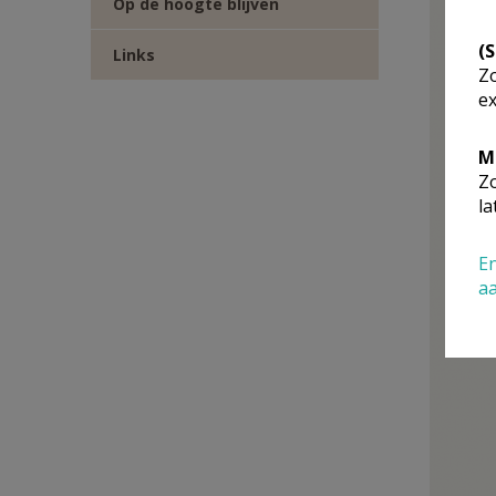
Op de hoogte blijven
(
Links
Zo
ex
M
Zo
la
En
a