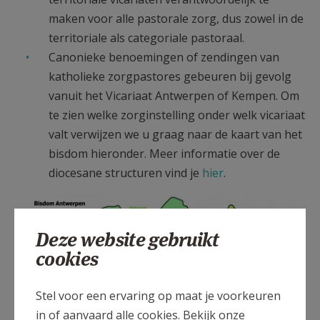
maken voor alle pastorale zorg, dus zowel in de
territoriale als categoriale pastoraal.
Canonieke benoemingen of zendingen van
katholieke zorgpastores gebeuren bij gevolg
vanuit het Vicariaat Antwerpen of Kempen. Om
te zien welke zorginstelling onder welk vicariaat
valt verwijzen we u graag naar de kaart van het
bisdom hieronder. Meer informatie over de
diocesane structuren vind je
hier
.
Bisdomkaart Antwerpen
aangepast september 2022.jpg
Deze website gebruikt
cookies
Stel voor een ervaring op maat je voorkeuren
in of aanvaard alle cookies. Bekijk onze