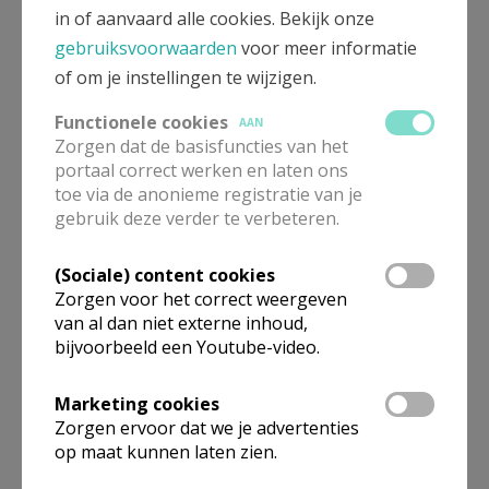
realiseren van een duurzame samenleving. Die
in of aanvaard alle cookies. Bekijk onze
periode van 7 jaar is sterk symbolisch geladen. Het
gebruiksvoorwaarden
voor meer informatie
verwijst naar het Bijbelse sabbatjaar, waar elke 7 jaar
of om je instellingen te wijzigen.
de aarde rust werd gegund. Het houdt de belofte in
Functionele cookies
AAN
van bevrijding voor de planeet en voor al wat erop
Zorgen dat de basisfuncties van het
leeft.
portaal correct werken en laten ons
toe via de anonieme registratie van je
#ik7mee
gebruik deze verder te verbeteren.
We nodigen parochies, gezinnen en organisaties uit
(Sociale) content cookies
om de 7-sprong te wagen en om in te tekenen op zo’n
Zorgen voor het correct weergeven
7 jaar durend veranderingsproces.
van al dan niet externe inhoud,
bijvoorbeeld een Youtube-video.
Om onze uitnodiging
digitale kracht bij te
Marketing cookies
Zorgen ervoor dat we je advertenties
zetten, lanceert
op maat kunnen laten zien.
Ecokerk de hashtag