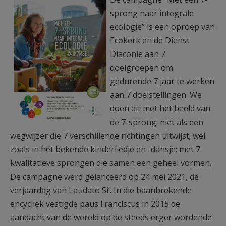
AANMELDEN OF REGISTREREN
sprong naar integrale
ecologie” is een oproep van
Ecokerk en de Dienst
Diaconie aan 7
doelgroepen om
gedurende 7 jaar te werken
aan 7 doelstellingen. We
doen dit met het beeld van
de 7-sprong: niet als een
wegwijzer die 7 verschillende richtingen uitwijst; wél
zoals in het bekende kinderliedje en -dansje: met 7
kwalitatieve sprongen die samen een geheel vormen.
De campagne werd gelanceerd op 24 mei 2021, de
verjaardag van Laudato Si’. In die baanbrekende
encycliek vestigde paus Franciscus in 2015 de
aandacht van de wereld op de steeds erger wordende