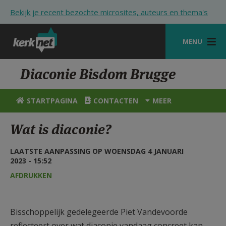
Overslaan en naar de inhoud gaan
Bekijk je recent bezochte microsites, auteurs en thema's
MENU
STARTPAGINA
Diaconie Bisdom Brugge
KERK
STARTPAGINA
CONTACTEN
MEER
VIERINGEN
Wat is diaconie?
SHOP
LAATSTE AANPASSING OP WOENSDAG 4 JANUARI
ZOEKEN
2023 - 15:52
HULP
AFDRUKKEN
STARTPAGINA PORTAAL
Bisschoppelijk gedelegeerde Piet Vandevoorde
MIJN PAROCHIE
reflecteert over wat diaconie vandaag concreet kan