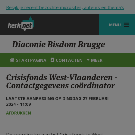
Overslaan en naar de inhoud gaan
Bekijk je recent bezochte microsites, auteurs en thema's
MENU
STARTPAGINA
Diaconie Bisdom Brugge
KERK
STARTPAGINA
CONTACTEN
MEER
VIERINGEN
Crisisfonds West-Vlaanderen -
SHOP
Contactgegevens coördinator
ZOEKEN
LAATSTE AANPASSING OP DINSDAG 27 FEBRUARI
2024 - 11:09
HULP
AFDRUKKEN
STARTPAGINA PORTAAL
MIJN PAROCHIE
De coördinator van het Crisisfonds in West-