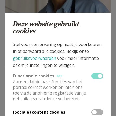
Deze website gebruikt
Stefaan Fonteyne - Coördinator Crisisfonds West-
cookies
Vlaanderen © Stefaan Fonteyne
Stel voor een ervaring op maat je voorkeuren
in of aanvaard alle cookies. Bekijk onze
gebruiksvoorwaarden
voor meer informatie
Lees meer
of om je instellingen te wijzigen.
Functionele cookies
AAN
Zorgen dat de basisfuncties van het
portaal correct werken en laten ons
toe via de anonieme registratie van je
gebruik deze verder te verbeteren.
(Sociale) content cookies