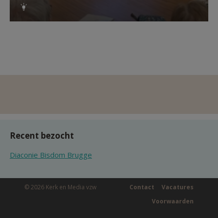
Recent bezocht
Diaconie Bisdom Brugge
© 2026 Kerk en Media vzw
Contact
Vacatures
Voorwaarden