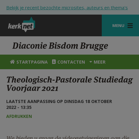
Overslaan en naar de inhoud gaan
Bekijk je recent bezochte microsites, auteurs en thema's
MENU
STARTPAGINA
Diaconie Bisdom Brugge
KERK
STARTPAGINA
CONTACTEN
MEER
VIERINGEN
Theologisch-Pastorale Studiedag
SHOP
Voorjaar 2021
ZOEKEN
LAATSTE AANPASSING OP DINSDAG 18 OKTOBER
2022 - 13:35
HULP
AFDRUKKEN
STARTPAGINA PORTAAL
MIJN PAROCHIE
We bieden u graag de videogetuigenissen aan die