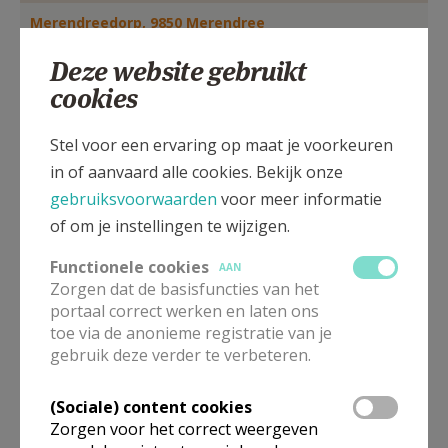
AANMELDEN OF REGISTREREN
Merendreedorp, 9850 Merendree
Deze website gebruikt
cookies
Stel voor een ervaring op maat je voorkeuren
in of aanvaard alle cookies. Bekijk onze
gebruiksvoorwaarden
voor meer informatie
of om je instellingen te wijzigen.
Functionele cookies
AAN
Zorgen dat de basisfuncties van het
portaal correct werken en laten ons
toe via de anonieme registratie van je
In deze kerk vinden geen weekendvieringen plaats. Via de
gebruik deze verder te verbeteren.
onderstaande lijst kan je het aanbod van kerken in de buurt
raadplegen.
(Sociale) content cookies
Omgeving
Zorgen voor het correct weergeven