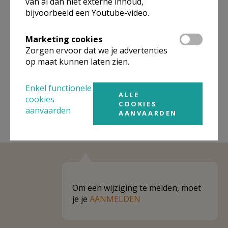
van al dan niet externe inhoud,
bijvoorbeeld een Youtube-video.
Niet gevonden wat je zocht? Hier vind je
links naar kerken, eventueel van andere
Marketing cookies
organisaties, in de buurt.
Zorgen ervoor dat we je advertenties
op maat kunnen laten zien.
Kerken in of nabij
Merendree
Enkel functionele
ALLE
cookies
COOKIES
aanvaarden
AANVAARDEN
Om een wijziging te melden, moet
je je
AANMELDEN