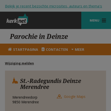
Overslaan en naar de inhoud gaan
Bekijk je recent bezochte microsites, auteurs en thema's
MENU
STARTPAGINA
Parochie in Deinze
KERK
STARTPAGINA
CONTACTEN
MEER
VIERINGEN
Wijziging melden
SHOP
ZOEKEN
St.-Radegundis Deinze
Merendree
HULP
STARTPAGINA PORTAAL
Google Maps
Merendreedorp
9850
Merendree
MIJN PAROCHIE