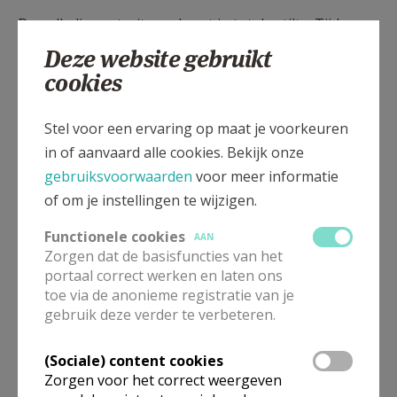
De volledige retraite verloopt in totale stilte. Tijdens
de maaltijden wordt een lectuur gehouden. De H. Mis
Deze website gebruikt
voor de retraitanten is de Latijnse H. Mis volgens het
cookies
rituale van 1962 (met lezingen in het Nederlands!).
Stel voor een ervaring op maat je voorkeuren
in of aanvaard alle cookies. Bekijk onze
Plaats: Klooster van de zusters van Zaden van het
gebruiksvoorwaarden
voor meer informatie
Woord. Clarastraat 1, 3700
of om je instellingen te wijzigen.
TONGEREN (Borgloon).
Functionele cookies
AAN
Zorgen dat de basisfuncties van het
portaal correct werken en laten ons
toe via de anonieme registratie van je
Schrijf tijdig in. Inschrijvingen via Jo Frederickx GSM
gebruik deze verder te verbeteren.
0478 826 399
of via e-mail: jo. frederickx1 ad telenet.be
/Betaling (ongev. 240 EURO) gebeurt ter plaatse op de
(Sociale) content cookies
Zorgen voor het correct weergeven
laatste dag van de retraite.