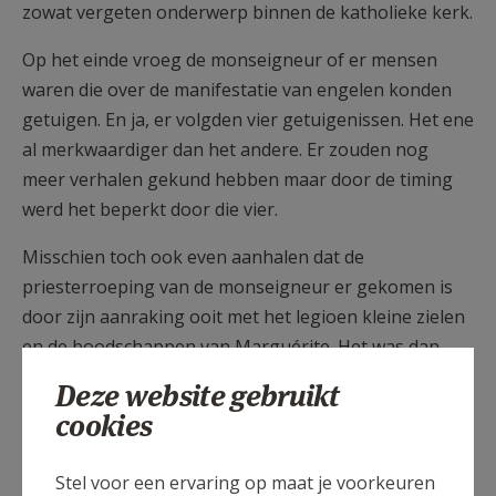
zowat vergeten onderwerp binnen de katholieke kerk.
Op het einde vroeg de monseigneur of er mensen
waren die over de manifestatie van engelen konden
getuigen. En ja, er volgden vier getuigenissen. Het ene
al merkwaardiger dan het andere. Er zouden nog
meer verhalen gekund hebben maar door de timing
werd het beperkt door die vier.
Misschien toch ook even aanhalen dat de
priesterroeping van de monseigneur er gekomen is
door zijn aanraking ooit met het legioen kleine zielen
en de boodschappen van Marguérite. Het was dan
ook een belangrijke dag voor hem.
Deze website gebruikt
cookies
Stel voor een ervaring op maat je voorkeuren