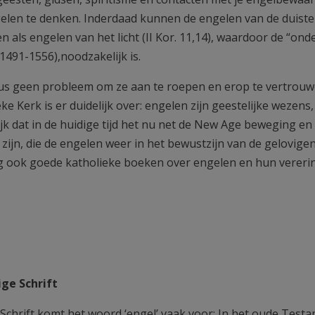
elen te denken. Inderdaad kunnen de engelen van de duistern
 als engelen van het licht (II Kor. 11,14), waardoor de “onde
(1491-1556),noodzakelijk is.
dus geen probleem om ze aan te roepen en erop te vertrouw
ke Kerk is er duidelijk over: engelen zijn geestelijke wezen
ijk dat in de huidige tijd het nu net de New Age beweging en
te zijn, die de engelen weer in het bewustzijn van de gelov
g ook goede katholieke boeken over engelen en hun vereri
ige Schrift
. Schrift komt het woord ‘engel’ vaak voor: In het oude Tes