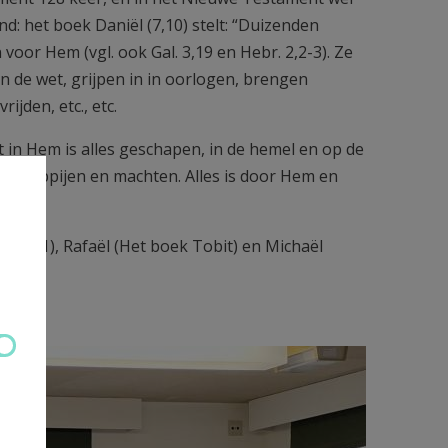
d: het boek Daniël (7,10) stelt: “Duizenden
or Hem (vgl. ook Gal. 3,19 en Hebr. 2,2-3). Ze
 de wet, grijpen in in oorlogen, brengen
jden, etc., etc.
nt in Hem is alles geschapen, in de hemel en op de
rschappijen en machten. Alles is door Hem en
ucas 1), Rafaël (Het boek Tobit) en Michaël