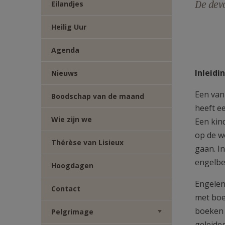
De devo
Eilandjes
Heilig Uur
Agenda
Inleidi
Nieuws
Een van
Boodschap van de maand
heeft ee
Wie zijn we
Een kin
op de wo
Thérèse van Lisieux
gaan. In
engelb
Hoogdagen
Engelen 
Contact
met boe
boeken 
Pelgrimage
geleide