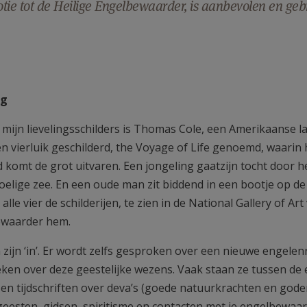
tie tot de Heilige Engelbewaarder, is aanbevolen en ge
ng
 mijn lievelingsschilders is Thomas Cole, een Amerikaanse la
n vierluik geschilderd, the Voyage of Life genoemd, waarin hi
d komt de grot uitvaren. Een jongeling gaatzijn tocht door 
elige zee. En een oude man zit biddend in een bootje op de s
 alle vier de schilderijen, te zien in de National Gallery of A
ewaarder hem.
zijn ‘in’. Er wordt zelfs gesproken over een nieuwe engelenr
ken over deze geestelijke wezens. Vaak staan ze tussen de e
en tijdschriften over deva’s (goede natuurkrachten en god
geesten, gidsen, spiritisme en contacten met je engelbewaard