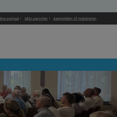
gina portaal
Mijn parochie
Aanmelden of registreren