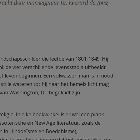
bracht door monseigneur Dr. Everard de Jong
ndschapsschilder die leefde van 1801-1849. Hij
j de vier verschillende levensstadia uitbeeldt.
het leven beginnen. Een volwassen man is in nood
tille wateren tot hij naar het hemels licht mag
rt van Washington, DC begeleidt zijn
eligie. In elke boekwinkel is er wel een plank
soterische en New Age literatuur, zoals de
en in Hindoeïsme en Boeddhisme),
er. Je zou bijna denken dat het gevaarlijk is om