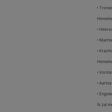
• Trone
Hemelse
• Heers
• Macht
• Krach
Hemelse
• Vorst
• Aarts
• Engel
Ik zal 