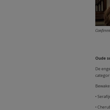
Conferen
Oude sc
De enge
categor
Bewaker
• Serafi
• Cheru