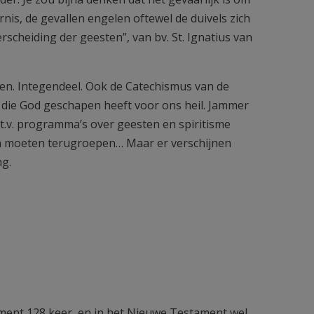
is, de gevallen engelen oftewel de duivels zich
rscheiding der geesten”, van bv. St. Ignatius van
en. Integendeel. Ook de Catechismus van de
s, die God geschapen heeft voor ons heil. Jammer
 t.v. programma’s over geesten en spiritisme
igen moeten terugroepen… Maar er verschijnen
ng.
tament 128 keer, en in het Nieuwe Testament wel