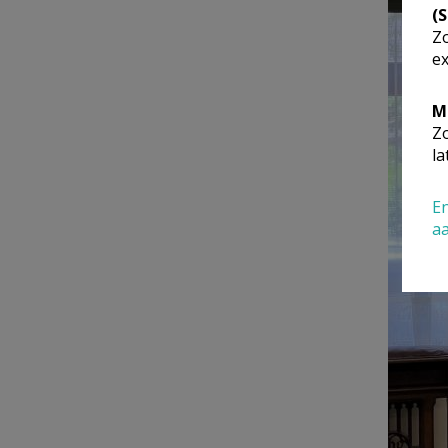
(
Zo
ex
M
Zo
la
En
a