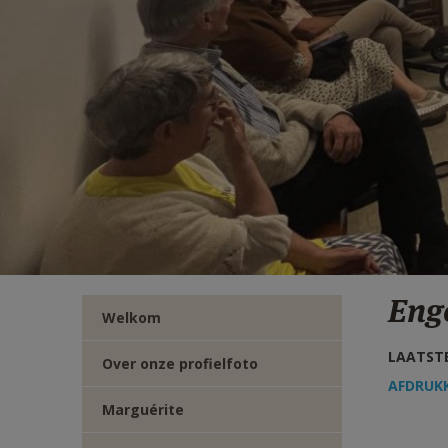
TWITTER
DEEL
VIA
E-
MAIL
Eng
Welkom
LAATSTE
Over onze profielfoto
AFDRUK
Marguérite