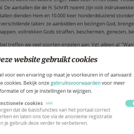
. De aantallen die de H. Schrift noemt zijn ook indrukwekken
tallen dienden Hem en 10.000 keer honderdduizend stonden vo
verschillende taken: ze aanbidden en bezingen God, brengen
appen, voltrekken Gods straffen, beschermen, genezen, bevri
jbel treffen we veel soorten engelen aan. Vgl. alleen al: “Wa
het zichtbare en het onzichtbare, tronen en hoogheden, hee
eze website gebruikt cookies
 geschapen” (I Kol. 1,16).
t bekende engelen zijn uiteraard de aartsengelen Gabriël (L
el voor een ervaring op maat je voorkeuren in of aanvaard
2)
le cookies. Bekijk onze
gebruiksvoorwaarden
voor meer
formatie of om je instellingen te wijzigen.
unctionele cookies
AAN
rgen dat de basisfuncties van het portaal correct
rken en laten ons toe via de anonieme registratie
n je gebruik deze verder te verbeteren.