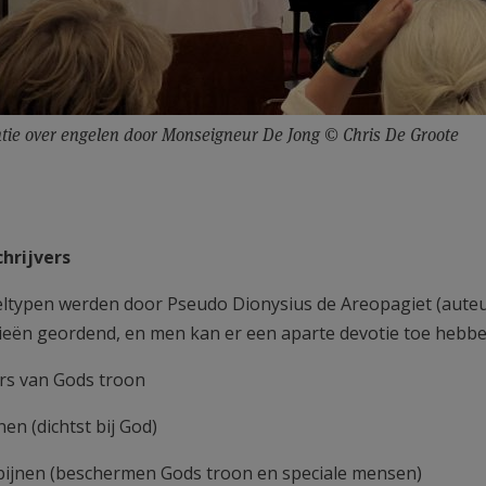
tie over engelen door Monseigneur De Jong © Chris De Groote
hrijvers
ltypen werden door Pseudo Dionysius de Areopagiet (auteur
ieën geordend, en men kan er een aparte devotie toe hebbe
s van Gods troon
jnen (dichtst bij God)
bijnen (beschermen Gods troon en speciale mensen)