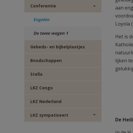
Conferentie
aan eng
voordoen
Engelen
Loyola 
De twee wegen 1
Het is 
Katholie
Gebeds- en bijbelplaatjes
natuurl
lijken 
Boodschappen
gelukki
Stella
LKZ Congo
LKZ Nederland
LKZ sympatiseert
De Heil
In de H