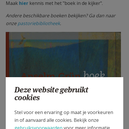
Maak
hier
kennis met het "boek in de kijker".
AANMELDEN OF REGISTREREN
Andere beschikbare boeken bekijken? Ga dan naar
onze
pastoriebibliotheek
.
Deze website gebruikt
cookies
Stel voor een ervaring op maat je voorkeuren
in of aanvaard alle cookies. Bekijk onze
gebruiksvoorwaarden
voor meer informatie