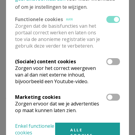
of om je instellingen te wijzigen.
Functionele cookies
AAN
Zorgen dat de basisfuncties van het
portaal correct werken en laten ons
toe via de anonieme registratie van je
gebruik deze verder te verbeteren.
(Sociale) content cookies
Zorgen voor het correct weergeven
van al dan niet externe inhoud,
bijvoorbeeld een Youtube-video.
Marketing cookies
Anselm Grün - Boek van Verlangen © VBK Media
Zorgen ervoor dat we je advertenties
op maat kunnen laten zien.
Enkel functionele
Gepubliceerd door
ALLE
cookies