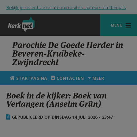
Overslaan en naar de inhoud gaan
Bekijk je recent bezochte microsites, auteurs en thema's
MENU
STARTPAGINA
Parochie De Goede Herder in
Beveren-Kruibeke-
KERK
Zwijndrecht
VIERINGEN
STARTPAGINA
CONTACTEN
MEER
SHOP
Boek in de kijker: Boek van
ZOEKEN
Verlangen (Anselm Grün)
HULP
GEPUBLICEERD OP DINSDAG 14 JULI 2026 - 23:47
STARTPAGINA PORTAAL
MIJN PAROCHIE