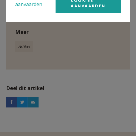
COOKIES
aanvaarden
AANVAARDEN
Parochie De Goede Herder in Beveren-Kruibeke-
Zwijndrecht
Meer
Artikel
Deel dit artikel