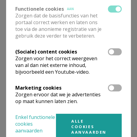
Functionele cookies
AAN
Zorgen dat de basisfuncties van het
portaal correct werken en laten ons
toe via de anonieme registratie van je
gebruik deze verder te verbeteren.
(Sociale) content cookies
Zorgen voor het correct weergeven
Zalig Pasen! © Bisdom Gent
van al dan niet externe inhoud,
bijvoorbeeld een Youtube-video.
Marketing cookies
Gepubliceerd door
Zorgen ervoor dat we je advertenties
op maat kunnen laten zien.
Parochie De Goede Herder in Beveren-Kruibeke-
Zwijndrecht
Enkel functionele
ALLE
cookies
COOKIES
aanvaarden
AANVAARDEN
Meer