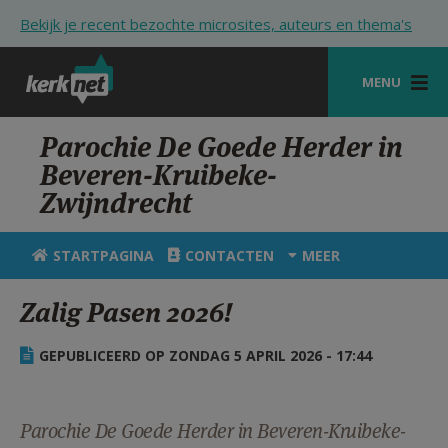
Overslaan en naar de inhoud gaan
Bekijk je recent bezochte microsites, auteurs en thema's
MENU
STARTPAGINA
Parochie De Goede Herder in
Beveren-Kruibeke-
KERK
Zwijndrecht
VIERINGEN
STARTPAGINA
CONTACTEN
MEER
SHOP
Zalig Pasen 2026!
ZOEKEN
HULP
GEPUBLICEERD OP ZONDAG 5 APRIL 2026 - 17:44
STARTPAGINA PORTAAL
MIJN PAROCHIE
Parochie De Goede Herder in Beveren-Kruibeke-