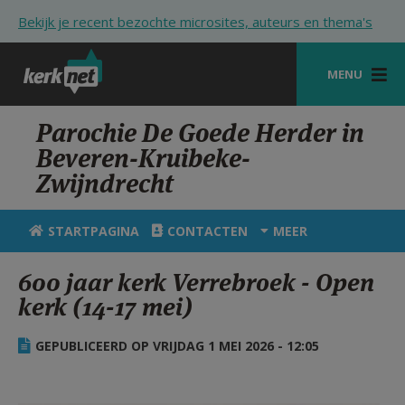
Overslaan en naar de inhoud gaan
Bekijk je recent bezochte microsites, auteurs en thema's
MENU
STARTPAGINA
Parochie De Goede Herder in
Beveren-Kruibeke-
KERK
Zwijndrecht
VIERINGEN
STARTPAGINA
CONTACTEN
MEER
SHOP
600 jaar kerk Verrebroek - Open
ZOEKEN
kerk (14-17 mei)
HULP
GEPUBLICEERD OP VRIJDAG 1 MEI 2026 - 12:05
STARTPAGINA PORTAAL
MIJN PAROCHIE