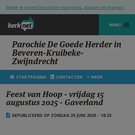
Overslaan en naar de inhoud gaan
Bekijk je recent bezochte microsites, auteurs en thema's
MENU
STARTPAGINA
Parochie De Goede Herder in
Beveren-Kruibeke-
KERK
Zwijndrecht
VIERINGEN
STARTPAGINA
CONTACTEN
MEER
SHOP
Feest van Hoop - vrijdag 15
ZOEKEN
augustus 2025 - Gaverland
HULP
GEPUBLICEERD OP ZONDAG 29 JUNI 2025 - 18:23
STARTPAGINA PORTAAL
MIJN PAROCHIE