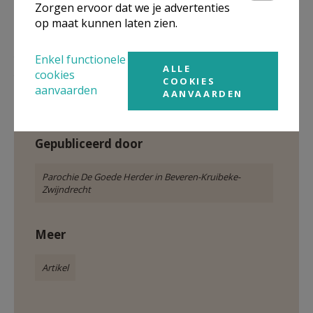
Zorgen ervoor dat we je advertenties
op maat kunnen laten zien.
Feest van Hoop - 15 augustus 2025 © Parochie De Goede
Enkel functionele
ALLE
Herder in BKZ
cookies
COOKIES
aanvaarden
AANVAARDEN
Gepubliceerd door
Parochie De Goede Herder in Beveren-Kruibeke-
Zwijndrecht
Meer
Artikel