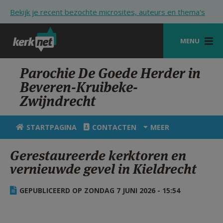
Overslaan en naar de inhoud gaan
Bekijk je recent bezochte microsites, auteurs en thema's
MENU
STARTPAGINA
Parochie De Goede Herder in
Beveren-Kruibeke-
KERK
Zwijndrecht
VIERINGEN
STARTPAGINA
CONTACTEN
MEER
SHOP
Gerestaureerde kerktoren en
ZOEKEN
vernieuwde gevel in Kieldrecht
HULP
GEPUBLICEERD OP ZONDAG 7 JUNI 2026 - 15:54
STARTPAGINA PORTAAL
MIJN PAROCHIE