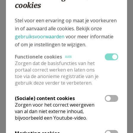
cookies
patrimonium van onze parochie.
Met deze afgeronde werkzaamheden krijgt onze
Stel voor een ervaring op maat je voorkeuren
kerk opnieuw een verzorgde en waardige aanblik.
in of aanvaard alle cookies. Bekijk onze
Het is een investering in de toekomst van een
gebruiksvoorwaarden
voor meer informatie
gebouw dat al generaties lang een centrale plaats
of om je instellingen te wijzigen.
inneemt in het dorpsleven van Kieldrecht en dat ook
Functionele cookies
AAN
voor toekomstige generaties bewaard moet
Zorgen dat de basisfuncties van het
blijven. De kerkfabriek dankt iedereen, in het
portaal correct werken en laten ons
bijzonder de gemeente Beveren-Kruibeke-
toe via de anonieme registratie van je
gebruik deze verder te verbeteren.
Zwijndrecht, die heeft bijgedragen aan de
voorbereiding en uitvoering van deze
(Sociale) content cookies
restauratiewerken en kijkt met tevredenheid terug
Zorgen voor het correct weergeven
op een geslaagd project dat ons kerkgebouw
van al dan niet externe inhoud,
opnieuw een stukje van zijn vroegere glorie heeft
bijvoorbeeld een Youtube-video.
teruggegeven.