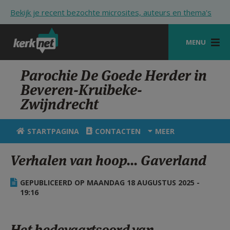
Overslaan en naar de inhoud gaan
Bekijk je recent bezochte microsites, auteurs en thema's
MENU
STARTPAGINA
Parochie De Goede Herder in
Beveren-Kruibeke-
KERK
Zwijndrecht
VIERINGEN
STARTPAGINA
CONTACTEN
MEER
SHOP
Verhalen van hoop... Gaverland
ZOEKEN
HULP
GEPUBLICEERD OP MAANDAG 18 AUGUSTUS 2025 -
19:16
STARTPAGINA PORTAAL
MIJN PAROCHIE
Het bedevaartsoord van