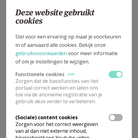
begrip ‘bedevaart’ het religieuze alleen. Het is een
Deze website gebruikt
universele menselijke beweging: op weg gaan naar
cookies
een plek die iets in ons raakt en ons helpt verder te
gaan. In tijden van crisis, ziekte of verlies zoeken
Stel voor een ervaring op maat je voorkeuren
mensen vaak naar houvast. Het bedevaartsoord van
in of aanvaard alle cookies. Bekijk onze
Gaverland biedt die houvast. Het straalt rust en hoop
gebruiksvoorwaarden
voor meer informatie
uit, zelfs voor wie niet religieus is. De symboliek van
of om je instellingen te wijzigen.
het onderweg zijn, van loslaten en opnieuw
beginnen, spreekt een diep menselijk gevoel aan.
Functionele cookies
AAN
Het zijn plekken waar men mag stilstaan, opnieuw
Zorgen dat de basisfuncties van het
mag dromen en waar men de kracht kan vinden om
portaal correct werken en laten ons
toe via de anonieme registratie van je
door te gaan.
gebruik deze verder te verbeteren.
Uiteindelijk is een bedevaartsoord geen eindpunt,
(Sociale) content cookies
maar een tussenstation. Een plek waar mensen even
Zorgen voor het correct weergeven
op adem mogen komen voordat ze hun weg in het
van al dan niet externe inhoud,
leven vervolgen. Het is een baken van hoop,
bijvoorbeeld een Youtube-video.