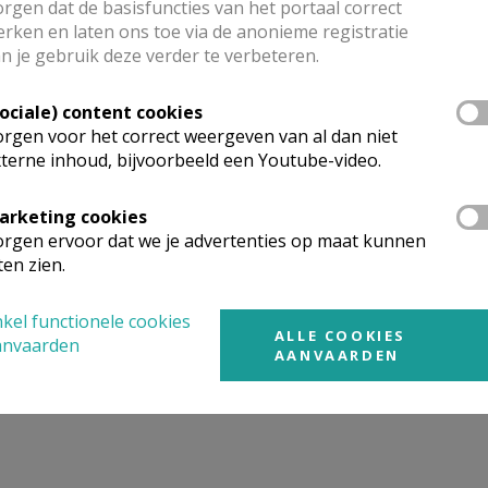
rgen dat de basisfuncties van het portaal correct
rken en laten ons toe via de anonieme registratie
n je gebruik deze verder te verbeteren.
 Die komt dan langs bij u thuis, voor een babbel, een kennismaking, h
Sociale) content cookies
rgen voor het correct weergeven van al dan niet
ale contactpersoon Frans Neirinck te laten weten (0486 31 12 49).
terne inhoud, bijvoorbeeld een Youtube-video.
 kapel van Bachte Grot, en dat ter intentie van onze gezinnen en van on
arketing cookies
rgen ervoor dat we je advertenties op maat kunnen
 receptie aangeboden, maar vooral kans om even elkaar te ontmoeten.
ten zien.
kel functionele cookies
ALLE COOKIES
anvaarden
AANVAARDEN