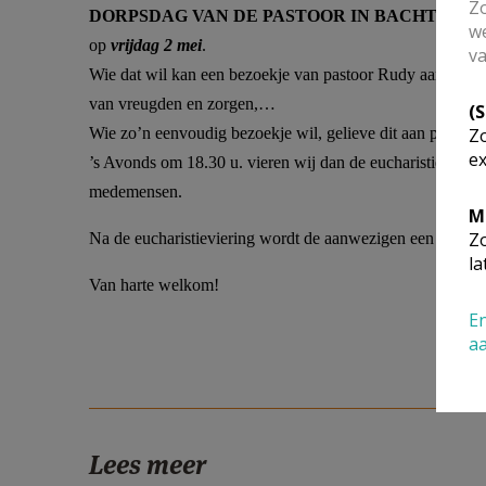
Zo
DORPSDAG VAN DE PASTOOR IN BACHTE
we
op
vrijdag 2 mei
.
va
Wie dat wil kan een bezoekje van pastoor Rudy aanvragen.
van vreugden en zorgen,…
(
Zo
Wie zo’n eenvoudig bezoekje wil, gelieve dit aan parochi
ex
’s Avonds om 18.30 u. vieren wij dan de eucharistie in de
medemensen.
M
Zo
Na de eucharistieviering wordt de aanwezigen een kleine
la
Van harte welkom!
En
a
Lees meer