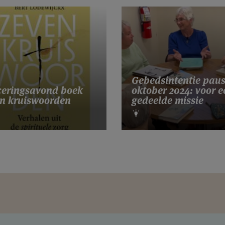
Gebedsintentie pau
eringsavond boek
oktober 2024: voor e
n kruiswoorden
gedeelde missie