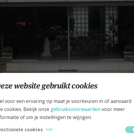
eze website gebruikt cookies
te Bachte op vrijdag 2 mei
el voor een ervaring op maat je voorkeuren in of aanvaard
le cookies. Bekijk onze
gebruiksvoorwaarden
voor meer
formatie of om je instellingen te wijzigen.
unctionele cookies
AAN