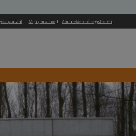
gina portaal
Mijn parochie
Aanmelden of registreren