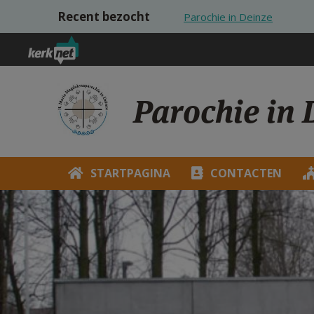
Overslaan en naar de inhoud gaan
Recent bezocht
Parochie in Deinze
Parochie in 
STARTPAGINA
CONTACTEN