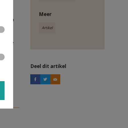
Meer
et delen
Artikel
ze zieke
Deel dit artikel