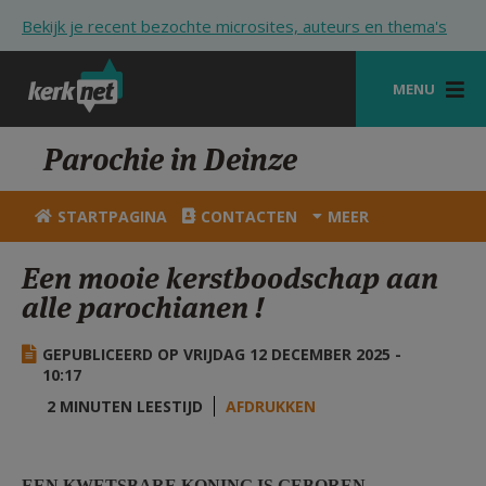
Overslaan en naar de inhoud gaan
Bekijk je recent bezochte microsites, auteurs en thema's
MENU
STARTPAGINA
Parochie in Deinze
KERK
STARTPAGINA
CONTACTEN
MEER
VIERINGEN
Een mooie kerstboodschap aan
SHOP
alle parochianen !
ZOEKEN
GEPUBLICEERD OP VRIJDAG 12 DECEMBER 2025 -
HULP
10:17
2 MINUTEN LEESTIJD
AFDRUKKEN
STARTPAGINA PORTAAL
MIJN PAROCHIE
EEN KWETSBARE KONING IS GEBOREN