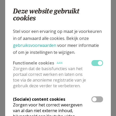
zijn gave bij het mensenkind. Tussen kerstmistijd en
Deze website gebruikt
nieuwjaartijd leef ik ook verder, gelijmd met stukken en
cookies
brokken.”
M
ogen wij in deze kerstmisperiode met onze zwakheden meer
Stel voor een ervaring op maat je voorkeuren
en meer mens worden, net zoals die menslievende God. In
in of aanvaard alle cookies. Bekijk onze
deze soms harde wereld vol rivaliteit, racisme, conflicten en
gebruiksvoorwaarden
voor meer informatie
oorlogen, mogen wij, getekend door de wonden en vreugden
of om je instellingen te wijzigen.
van het leven zelf een kleinschalig kerstlicht, kerstboodschap,
Functionele cookies
AAN
kerstvrede en Kerstmis worden voor elkaar.
Zorgen dat de basisfuncties van het
portaal correct werken en laten ons
Zalig Kerstmis en een gezegend nieuwjaar voor u en de uwen
toe via de anonieme registratie van je
dichtbij en ver weg.
gebruik deze verder te verbeteren.
Warme groet,
(Sociale) content cookies
Zorgen voor het correct weergeven
Pr. Romuald
van al dan niet externe inhoud,