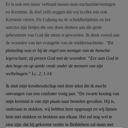
Er is ook een nauw verband tussen onze eucharistievieringen
en Kerstmis. Ik durf zelfs zeggen dat wij in elke mis ook
Kerstmis vieren. De
Lofzang
na de schuldbelijdenis en het
sanctus
zijn liedjes die ons doen denken aan die grote
gebeurtenis van God die mens is geworden. Ik denk vooral aan
de woorden van het evangelie van de middernachtmis: “
En
plotseling was er bij de engel een menigte van de hemelse
legerschare; zij prezen God met de woorden: “Eer aan God in
den hoge en op aarde vrede onder de mensen van zijn
welbehagen
.”
Lc. 2, 1-14.
Ik sluit mijn kerstboodschap met deze tekst die ik mocht
ontvangen van een confrater vorig jaar. “De zwarte koning van
mijn kerststal is van zijn plaats naar beneden gevallen. Hij is,
onderaan in stukken, wij hebben hem opgeraapt en wij lijmen
hem met stukken en brokken aan elkaar. Het zal nog wel te
zien zijn: dat hij gekwetst verder in Bethlehem zal staan met