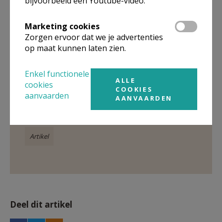
bijvoorbeeld een Youtube-video.
Marketing cookies
Zorgen ervoor dat we je advertenties
op maat kunnen laten zien.
Gepubliceerd door
Enkel functionele
ALLE
Parochie in Deinze
cookies
COOKIES
aanvaarden
AANVAARDEN
Meer
Artikel
Deel dit artikel