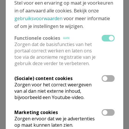
regiment sloeg een pontonbrug over het Schipdonkkanaal en
Stel voor een ervaring op maat je voorkeuren
wilde verder naar Vinkt oprukken. Ze stuitten daarbij op zware
in of aanvaard alle cookies. Bekijk onze
tegenstand van de 1e en de 3e Regimenten Ardense Jagers die
gebruiksvoorwaarden
voor meer informatie
het gat in de verdediging hadden opgevuld en de Duitsers tot
of om je instellingen te wijzigen.
27 mei tegenhielden.
Functionele cookies
AAN
Op zondag 26 mei kwam het 377e Infanterieregiment de
Zorgen dat de basisfuncties van het
moegestreden Duitse troepen vervangen. Het ontruimde de
portaal correct werken en laten ons
frontzone. De soldaten leidden inwoners en vluchtelingen naar
toe via de anonieme registratie van je
de kerk van Meigem en sloten hen op. Intussen nam de
gebruik deze verder te verbeteren.
Belgische artillerie de pontonbrug onder vuur.
(Sociale) content cookies
Maandagnamiddag 27 mei omstreeks 16 uur sloeg het noodlot
Zorgen voor het correct weergeven
toe. Vermoedelijk een Belgische artilleriegranaat trof de kerk
van al dan niet externe inhoud,
met het gekende gruwelijk gevolg. Sommigen beweren echter
bijvoorbeeld een Youtube-video.
dat Duitse soldaten vanaf het doksaal handgranaten tussen de
mensen gooiden. De waarheid zal wellicht nooit achterhaald
Marketing cookies
worden.
Zorgen ervoor dat we je advertenties
op maat kunnen laten zien.
In de Sint-Niklaaskerk is de plaats van de inslag herkenbaar