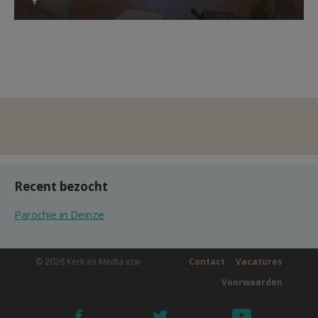
Recent bezocht
Parochie in Deinze
© 2026 Kerk en Media vzw
Contact
Vacatures
Voorwaarden