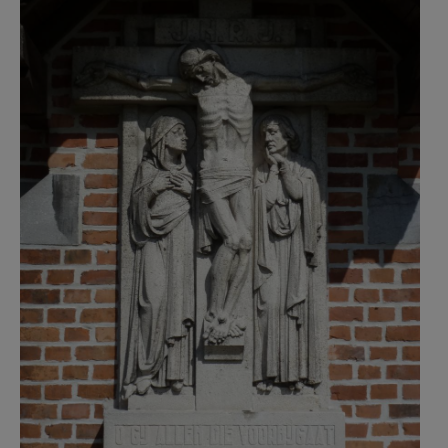
kerk meigem dood van christus in
buitenmuur foto joeri mertens
agentschap onroerend
erfgoed.JPG