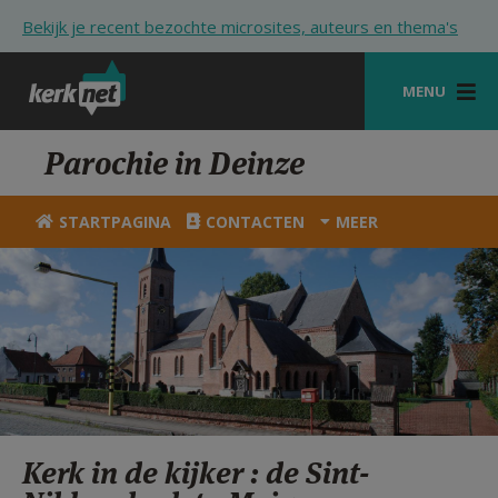
Overslaan en naar de inhoud gaan
Bekijk je recent bezochte microsites, auteurs en thema's
MENU
STARTPAGINA
Parochie in Deinze
KERK
STARTPAGINA
CONTACTEN
MEER
VIERINGEN
SHOP
ZOEKEN
HULP
STARTPAGINA PORTAAL
Kerk in de kijker : de Sint-
MIJN PAROCHIE