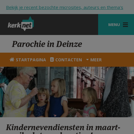
Overslaan en naar de inhoud gaan
Bekijk je recent bezochte microsites, auteurs en thema's
MENU
STARTPAGINA
Parochie in Deinze
KERK
STARTPAGINA
CONTACTEN
MEER
VIERINGEN
SHOP
ZOEKEN
HULP
STARTPAGINA PORTAAL
Kindernevendiensten in maart-
MIJN PAROCHIE