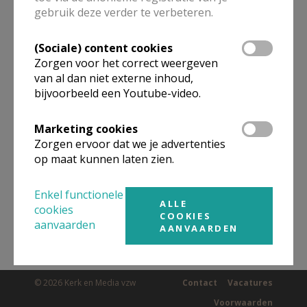
gebruik deze verder te verbeteren.
(Sociale) content cookies
Omgeving
Zorgen voor het correct weergeven
van al dan niet externe inhoud,
Niet gevonden wat je zocht? Hier vind je
bijvoorbeeld een Youtube-video.
links naar kerken, eventueel van andere
Marketing cookies
organisaties, in de buurt.
Zorgen ervoor dat we je advertenties
op maat kunnen laten zien.
Kerken in of nabij
HEULE
Enkel functionele
ALLE
cookies
COOKIES
aanvaarden
AANVAARDEN
© 2026 Kerk en Media vzw
Contact
Vacatures
Voorwaarden