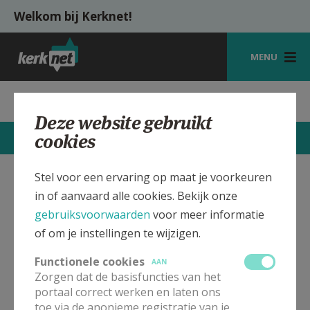
Overslaan en naar de inhoud gaan
Welkom bij Kerknet!
MENU
STARTPAGINA
Parochie St.-Eutropius Heule
Deze website gebruikt
KERK
cookies
CONTACTEN
MEER
VIERINGEN
Stel voor een ervaring op maat je voorkeuren
SHOP
St.-Eutropius Kerk Heule
Verbergen
in of aanvaard alle cookies. Bekijk onze
ZOEKEN
gebruiksvoorwaarden
voor meer informatie
of om je instellingen te wijzigen.
Bekijk de details voor de weekendvieringen die doorgaan
HULP
in deze kerk, het adres van de kerk, alsook een lijst met
Functionele cookies
AAN
kerken in de buurt.
MIJN PAROCHIE
Zorgen dat de basisfuncties van het
portaal correct werken en laten ons
AANMELDEN OF REGISTREREN
ALLE DETAILS TONEN
toe via de anonieme registratie van je