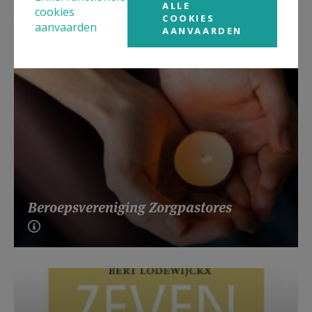
ALLE
Lees meer
cookies
COOKIES
aanvaarden
AANVAARDEN
Beroepsvereniging Zorgpastores