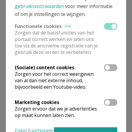
gebruiksvoorwaarden
voor meer informatie
Pastorale Eenheid H. Paulus Diepenbeek
of om je instellingen te wijzigen.
Functionele cookies
AAN
Meer
Zorgen dat de basisfuncties van het
portaal correct werken en laten ons
Artikel
toe via de anonieme registratie van je
gebruik deze verder te verbeteren.
(Sociale) content cookies
Zorgen voor het correct weergeven
van al dan niet externe inhoud,
Deel dit artikel
bijvoorbeeld een Youtube-video.
Marketing cookies
Zorgen ervoor dat we je advertenties
op maat kunnen laten zien.
Enkel functionele