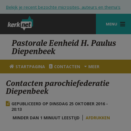
Overslaan en naar de inhoud gaan
Bekijk je recent bezochte microsites, auteurs en thema's
MENU
STARTPAGINA
Pastorale Eenheid H. Paulus
Diepenbeek
KERK
VIERINGEN
STARTPAGINA
CONTACTEN
MEER
SHOP
Contacten parochiefederatie
Diepenbeek
ZOEKEN
HULP
GEPUBLICEERD OP DINSDAG 25 OKTOBER 2016 -
20:13
STARTPAGINA PORTAAL
MINDER DAN 1 MINUUT LEESTIJD
AFDRUKKEN
MIJN PAROCHIE