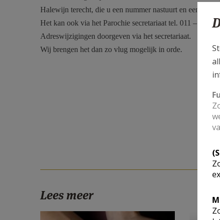
Halewijn terecht, die u een nummer nastuurt en een klacht 
D
Het kan ook via het Parochie secretariaat tel. 011 – 32 31
Adreswijzigingen doorgeven via het secretariaat.
St
Wij brengen het dan zo vlug mogelijk in orde.
al
in
F
Zo
we
va
(
Zo
ex
Lees meer
M
Zo