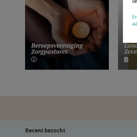
la
En
a
Lanc
Beroepsvereniging
Zeve
Zorgpastores
Recent bezocht