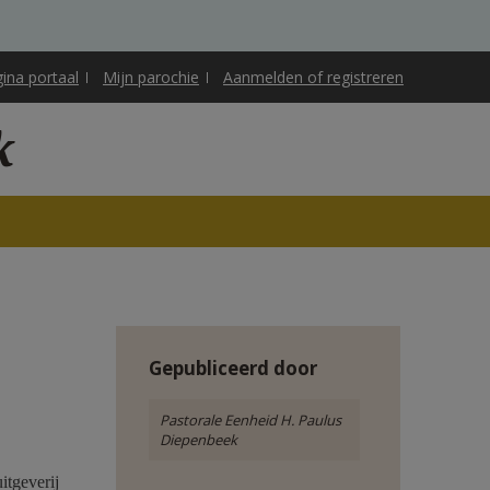
gina portaal
Mijn parochie
Aanmelden of registreren
k
Gepubliceerd door
Pastorale Eenheid H. Paulus
Diepenbeek
itgeverij