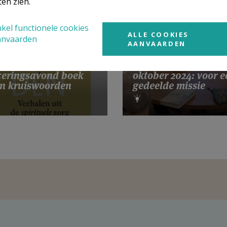
ten zien.
kel functionele cookies
ALLE COOKIES
anvaarden
AANVAARDEN
Gebedsintentie pau
eringsavond boek
oktober 2024: voor e
n kruiswoorden
gedeelde missie