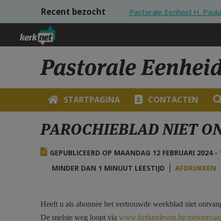
Overslaan en naar de inhoud gaan
Recent bezocht
Pastorale Eenheid H. Paul
Pastorale Eenhei
STARTPAGINA
CONTACTEN
PAROCHIEBLAD NIET O
GEPUBLICEERD OP MAANDAG 12 FEBRUARI 2024 - 
MINDER DAN 1 MINUUT LEESTIJD
AFDRUKKEN
Heeft u als abonnee het vertrouwde weekblad niet ontvan
De snelste weg loopt via
www.kerkenleven.be/nietontvan