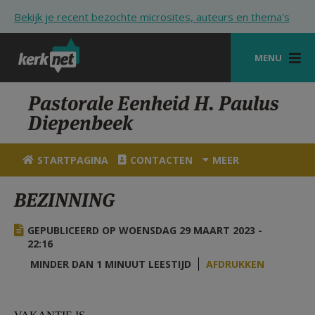
Overslaan en naar de inhoud gaan
Bekijk je recent bezochte microsites, auteurs en thema's
MENU
STARTPAGINA
Pastorale Eenheid H. Paulus
Diepenbeek
KERK
VIERINGEN
STARTPAGINA
CONTACTEN
MEER
SHOP
BEZINNING
ZOEKEN
GEPUBLICEERD OP WOENSDAG 29 MAART 2023 -
HULP
22:16
MINDER DAN 1 MINUUT LEESTIJD
AFDRUKKEN
STARTPAGINA PORTAAL
MIJN PAROCHIE