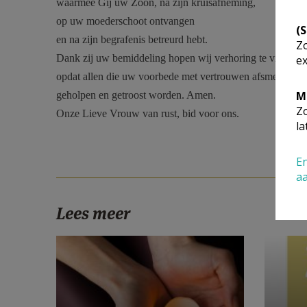
waarmee Gij uw Zoon, na zijn kruisafneming,
op uw moederschoot ontvangen
(
en na zijn begrafenis betreurd hebt.
Zo
Dank zij uw bemiddeling hopen wij verhoring te vinden,
ex
opdat allen die uw voorbede met vertrouwen afsmeken,
M
geholpen en getroost worden. Amen.
Zo
Onze Lieve Vrouw van rust, bid voor ons.
la
En
a
Lees meer