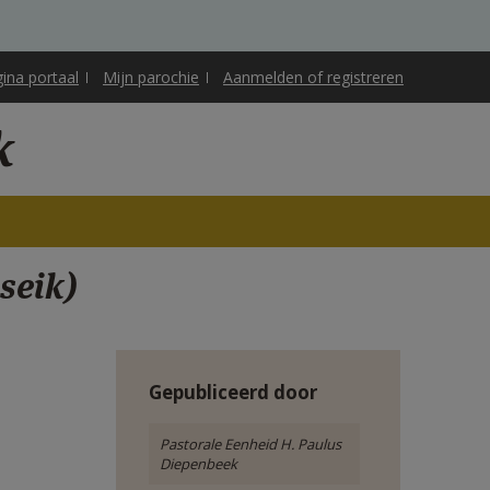
gina portaal
Mijn parochie
Aanmelden of registreren
k
seik)
Gepubliceerd door
Pastorale Eenheid H. Paulus
Diepenbeek