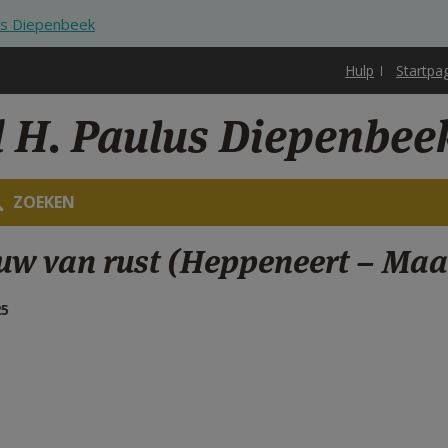
us Diepenbeek
Hulp
Startpa
d H. Paulus Diepenbee
ZOEKEN
ouw van rust (Heppeneert – Maa
25