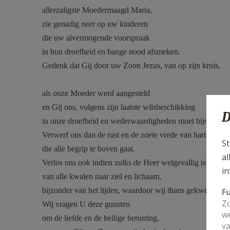
allerzaligste Moedermaagd Maria,
zie genadig neer op uw kinderen
die uw alvermogende voorspraak
in hun droefheid en bange nood afsmeken.
Gedenk dat Gij door uw Zoon Jezus, van op zijn kruis,
als onze Moeder werd aangesteld
en Gij ons, volgens zijn laatste wilsbeschikking
D
in onze droefheid en wederwaardigheden moet bijstaan.
Verwerf ons dan de rust en de zoete vrede van hart
St
die alle begrip te boven gaat.
al
Verlos ons ook indien zulks de Heer welgevallig is,
in
van alle kwalen naar ziel en lichaam,
bijzonder van het lijden, waardoor wij thans gekweld wor
F
Zo
Wij vragen U deze gunsten
we
om de liefde en de heilige berusting,
va