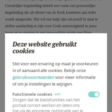
Geestelijke begeleiding betreft een vorm van persoonlijke
begeleiding die als dienst van de Kerk kosteloos aan ieder
wordt aangereikt. Het wil een hulp zijn om jezelf in staat te
stellen aandachtig te zijn voor Gods aanwezigheid in jouw
leven en te groeien in een persoonlijke relatie met Hem.
Wens je een van de geestelijke begeleiders in ons bisdom te
Deze website gebruikt
contacteren, ga naar
cookies
www.bisdomhasselt.be/geestelijkebegeleiding
Voor vragen of meer informatie
louisacloesen@hotmail.com
of
Stel voor een ervaring op maat je voorkeuren
0494 88 82 35
in of aanvaard alle cookies. Bekijk onze
gebruiksvoorwaarden
voor meer informatie
of om je instellingen te wijzigen.
Functionele cookies
AAN
Gepubliceerd door
Zorgen dat de basisfuncties van het
portaal correct werken en laten ons
Pastorale Eenheid H. Paulus Diepenbeek
toe via de anonieme registratie van je