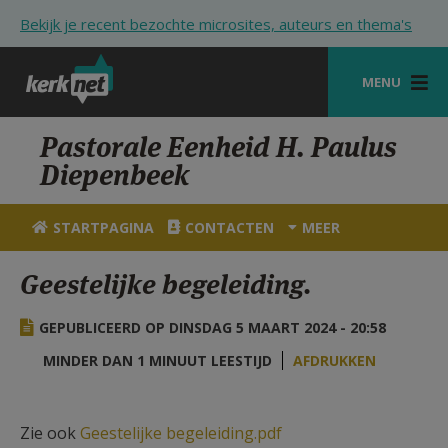
Overslaan en naar de inhoud gaan
Bekijk je recent bezochte microsites, auteurs en thema's
MENU
STARTPAGINA
Pastorale Eenheid H. Paulus
Diepenbeek
KERK
VIERINGEN
STARTPAGINA
CONTACTEN
MEER
SHOP
Geestelijke begeleiding.
ZOEKEN
GEPUBLICEERD OP DINSDAG 5 MAART 2024 - 20:58
HULP
MINDER DAN 1 MINUUT LEESTIJD
AFDRUKKEN
STARTPAGINA PORTAAL
MIJN PAROCHIE
Zie ook
Geestelijke begeleiding.pdf