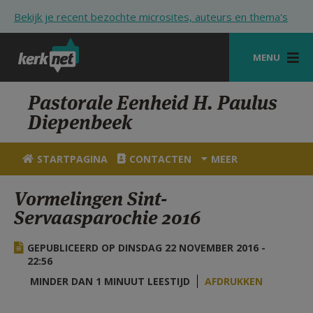
Overslaan en naar de inhoud gaan
Bekijk je recent bezochte microsites, auteurs en thema's
MENU
STARTPAGINA
Pastorale Eenheid H. Paulus
Diepenbeek
KERK
VIERINGEN
STARTPAGINA
CONTACTEN
MEER
SHOP
Vormelingen Sint-
Servaasparochie 2016
ZOEKEN
HULP
GEPUBLICEERD OP DINSDAG 22 NOVEMBER 2016 -
22:56
STARTPAGINA PORTAAL
MINDER DAN 1 MINUUT LEESTIJD
AFDRUKKEN
MIJN PAROCHIE