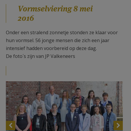
AANMELDEN OF REGISTREREN
Vormselviering 8 mei
2016
Onder een stralend zonnetje stonden ze klaar voor
hun vormsel. 56 jonge mensen die zich een jaar
intensief hadden voorbereid op deze dag.
De foto´s zijn van JP Valkeneers