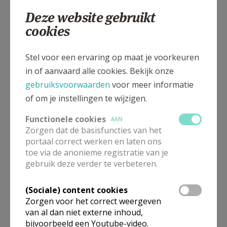
Deze website gebruikt
cookies
Stel voor een ervaring op maat je voorkeuren
in of aanvaard alle cookies. Bekijk onze
gebruiksvoorwaarden
voor meer informatie
Naamopgave vormelingen 2016
of om je instellingen te wijzigen.
Functionele cookies
AAN
Zorgen dat de basisfuncties van het
Gepubliceerd door
portaal correct werken en laten ons
toe via de anonieme registratie van je
gebruik deze verder te verbeteren.
Pastorale Eenheid H. Paulus Diepenbeek
(Sociale) content cookies
Meer
Zorgen voor het correct weergeven
van al dan niet externe inhoud,
Artikel
bijvoorbeeld een Youtube-video.