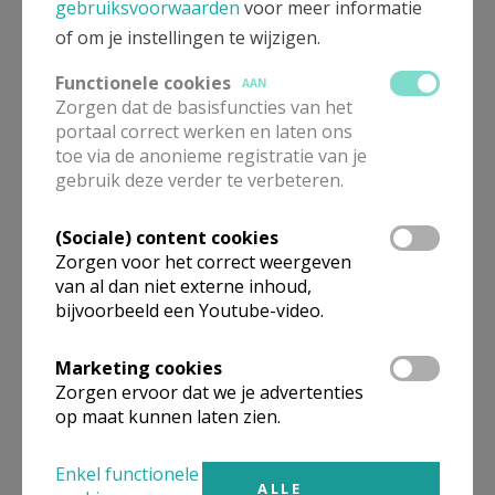
gebruiksvoorwaarden
voor meer informatie
kleuterschool gefuseerd tot een gemengde school.
of om je instellingen te wijzigen.
De twee vestigingsplaatsen blijven behouden. De
school noemt nu Vrije Basisschool Rooierheide. De
Functionele cookies
AAN
zusters blijven tot vandaag actief in allerlei diensten
Zorgen dat de basisfuncties van het
portaal correct werken en laten ons
in de parochie. Enkele jaren geleden verkochten ze
toe via de anonieme registratie van je
het veel te grote klooster en wonen nu met zes in
gebruik deze verder te verbeteren.
‘Ter Rooierheide’.
(Wie er meer over wilt lezen kan terecht in het boek
(Sociale) content cookies
‘Tussen heide en moeras’ van Jean Machiels,
Zorgen voor het correct weergeven
uitgegeven door de Heemkundige Kring van
van al dan niet externe inhoud,
bijvoorbeeld een Youtube-video.
Diepenbeek)
Marketing cookies
Zorgen ervoor dat we je advertenties
op maat kunnen laten zien.
Gepubliceerd door
Enkel functionele
ALLE