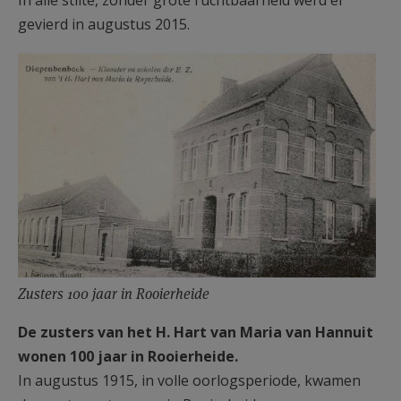
In alle stilte, zonder grote ruchtbaarheid werd er
AANMELDEN OF REGISTREREN
gevierd in augustus 2015.
Zusters 100 jaar in Rooierheide
De zusters van het H. Hart van Maria van Hannuit
wonen 100 jaar in Rooierheide.
In augustus 1915, in volle oorlogsperiode, kwamen