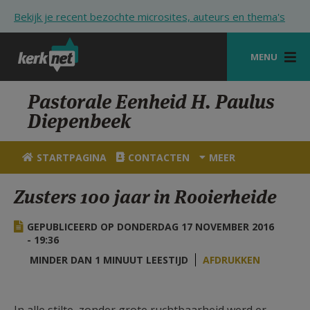
Overslaan en naar de inhoud gaan
Bekijk je recent bezochte microsites, auteurs en thema's
MENU
STARTPAGINA
Pastorale Eenheid H. Paulus
Diepenbeek
KERK
VIERINGEN
STARTPAGINA
CONTACTEN
MEER
SHOP
Zusters 100 jaar in Rooierheide
ZOEKEN
GEPUBLICEERD OP DONDERDAG 17 NOVEMBER 2016
HULP
- 19:36
MINDER DAN 1 MINUUT LEESTIJD
AFDRUKKEN
STARTPAGINA PORTAAL
MIJN PAROCHIE