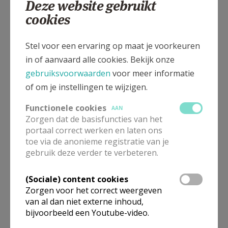
Deze website gebruikt
cookies
Tijdens de gebedsviering werd de nieuwe noveenkaars
Stel voor een ervaring op maat je voorkeuren
voorgesteld, vanaf nu te vinden in de kaarsenkapel van de
in of aanvaard alle cookies. Bekijk onze
basiliek (€5).
gebruiksvoorwaarden
voor meer informatie
Op woensdag 1 mei verzamelden we in de
Kathedraal Sint-
of om je instellingen te wijzigen.
Quintinus Hasselt
voor de jaarlijkse meibedevaart naar de
Functionele cookies
AAN
Virga Jesse. Op deze vrije dag mochten we vele bedevaarders
Zorgen dat de basisfuncties van het
verwelkomen, zij stapten al biddend en zingend door de
portaal correct werken en laten ons
Hasseltse binnenstad, op weg naar de Virga Jessebasiliek.
toe via de anonieme registratie van je
gebruik deze verder te verbeteren.
Tijdens de gebedsviering werd de nieuwe noveenkaars
voorgesteld, vanaf nu te vinden in de kaarsenkapel van de
(Sociale) content cookies
basiliek (€5). Nadien volgde een gezellige receptie op het
Zorgen voor het correct weergeven
pleintje.
van al dan niet externe inhoud,
bijvoorbeeld een Youtube-video.