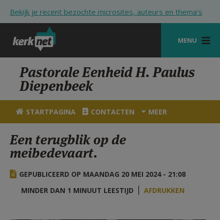
Overslaan en naar de inhoud gaan
Bekijk je recent bezochte microsites, auteurs en thema's
MENU
STARTPAGINA
Pastorale Eenheid H. Paulus
Diepenbeek
KERK
VIERINGEN
STARTPAGINA
CONTACTEN
MEER
SHOP
Een terugblik op de
meibedevaart.
ZOEKEN
HULP
GEPUBLICEERD OP MAANDAG 20 MEI 2024 - 21:08
STARTPAGINA PORTAAL
MINDER DAN 1 MINUUT LEESTIJD
AFDRUKKEN
MIJN PAROCHIE