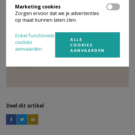
Marketing cookies
Zorgen ervoor dat we je advertenties
Gepubliceerd door
op maat kunnen laten zien.
Pastorale Eenheid H. Paulus Diepenbeek
Enkel functionele
ALLE
cookies
COOKIES
aanvaarden
Meer
AANVAARDEN
Artikel
Deel dit artikel