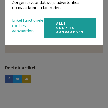
Zorgen ervoor dat we je advertenties
op maat kunnen laten zien.
Pastorale Eenheid H. Paulus Diepenbeek
Enkel functionele
Meer
ALLE
cookies
COOKIES
aanvaarden
AANVAARDEN
Artikel
Deel dit artikel