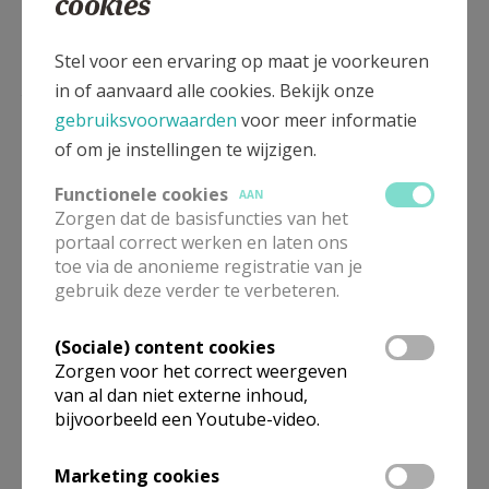
cookies
Stel voor een ervaring op maat je voorkeuren
in of aanvaard alle cookies. Bekijk onze
FeMma Lutselus lentefeest.
gebruiksvoorwaarden
voor meer informatie
Op woensdag 22 mei had ons lentefeest plaats, we waren met
of om je instellingen te wijzigen.
43 leden en kernleden om dit te samen te vieren.
Tijdens het
Functionele cookies
AAN
feest werden 2 dames in de kijker gezet:
Zorgen dat de basisfuncties van het
Christiane Kemps wegens 50 jaar lid. Christiane was ook lange
portaal correct werken en laten ons
tijd kernlid en is tevens ook voorzitster geweest.
toe via de anonieme registratie van je
Maria Vandormael is 50 jaar getrouwd met haar echtgenote Jos.
gebruik deze verder te verbeteren.
Wij wensen hun nog vele mooie jaren samen.
Beide kregen geschenkbonnen om te besteden in Diepenbeek.
(Sociale) content cookies
Zorgen voor het correct weergeven
van al dan niet externe inhoud,
bijvoorbeeld een Youtube-video.
Gepubliceerd door
Marketing cookies