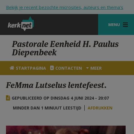
Overslaan en naar de inhoud gaan
Bekijk je recent bezochte microsites, auteurs en thema's
MENU
STARTPAGINA
Pastorale Eenheid H. Paulus
Diepenbeek
KERK
VIERINGEN
STARTPAGINA
CONTACTEN
MEER
SHOP
FeMma Lutselus lentefeest.
ZOEKEN
GEPUBLICEERD OP DINSDAG 4 JUNI 2024 - 20:07
HULP
MINDER DAN 1 MINUUT LEESTIJD
AFDRUKKEN
STARTPAGINA PORTAAL
MIJN PAROCHIE