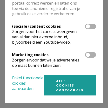
portaal correct werken en laten ons
Gepubliceerd door
toe via de anonieme registratie van je
gebruik deze verder te verbeteren.
Pastorale Eenheid H. Paulus Diepenbeek
(Sociale) content cookies
Meer
Zorgen voor het correct weergeven
van al dan niet externe inhoud,
bijvoorbeeld een Youtube-video.
Artikel
Marketing cookies
Zorgen ervoor dat we je advertenties
op maat kunnen laten zien.
Deel dit artikel
Enkel functionele
ALLE
cookies
COOKIES
aanvaarden
AANVAARDEN