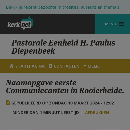
Overslaan en naar de inhoud gaan
Bekijk je recent bezochte microsites, auteurs en thema's
MENU
STARTPAGINA
Pastorale Eenheid H. Paulus
Diepenbeek
KERK
VIERINGEN
STARTPAGINA
CONTACTEN
MEER
SHOP
Naamopgave eerste
Communiecanten in Rooierheide.
ZOEKEN
HULP
GEPUBLICEERD OP ZONDAG 10 MAART 2024 - 12:02
STARTPAGINA PORTAAL
MINDER DAN 1 MINUUT LEESTIJD
AFDRUKKEN
MIJN PAROCHIE