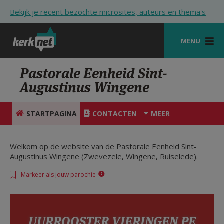
Overslaan en naar de inhoud gaan
Bekijk je recent bezochte microsites, auteurs en thema's
MENU
STARTPAGINA
Pastorale Eenheid Sint-
Augustinus Wingene
KERK
VIERINGEN
STARTPAGINA
CONTACTEN
MEER
SHOP
Welkom op de website van de Pastorale Eenheid Sint-
ZOEKEN
Augustinus Wingene (Zwevezele, Wingene, Ruiselede).
HULP
Markeer als jouw parochie
STARTPAGINA PORTAAL
MIJN PAROCHIE
UURROOSTER VIERINGEN PE