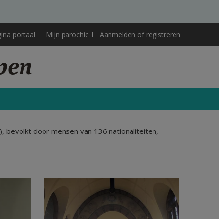
gina portaal
Mijn parochie
Aanmelden of registreren
rpen
"), bevolkt door mensen van 136 nationaliteiten,