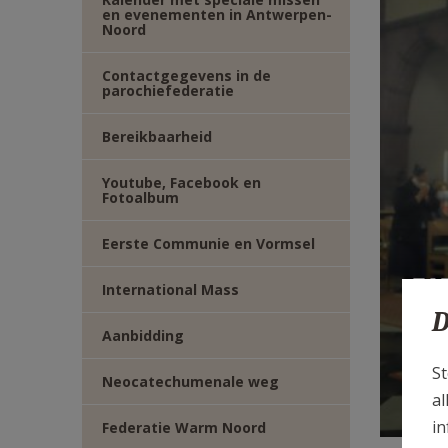
en evenementen in Antwerpen-
E-
Noord
MAIL
Contactgegevens in de
parochiefederatie
Bereikbaarheid
Youtube, Facebook en
Fotoalbum
Eerste Communie en Vormsel
We
International Mass
D
g
Aanbidding
St
Neocatechumenale weg
al
in
Federatie Warm Noord