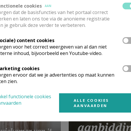
unctionele cookies
AAN
rgen dat de basisfuncties van het portaal correct
rken en laten ons toe via de anonieme registratie
n je gebruik deze verder te verbeteren.
Sociale) content cookies
russische
rgen voor het correct weergeven van al dan niet
eks-Katholieke
terne inhoud, bijvoorbeeld een Youtube-video.
eenschap
arketing cookies
rgen ervoor dat we je advertenties op maat kunnen
ten zien.
kel functionele cookies
ALLE COOKIES
anvaarden
AANVAARDEN
Kom en zi
aanbiddi
uiskamer van 't