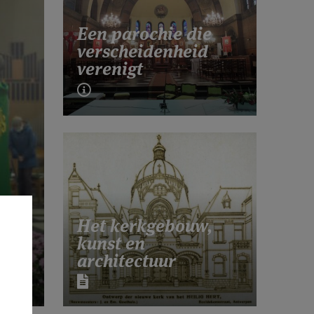
Een parochie die
verscheidenheid
verenigt
Het kerkgebouw,
kunst en
architectuur