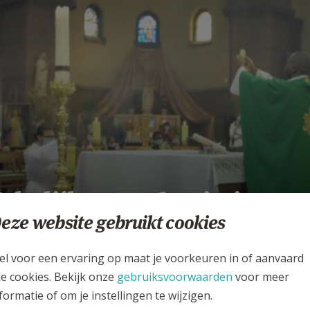
kelijkse eucharistie,
eze website gebruikt cookies
ebed en catechese
PAROCHIE HEILIG HART VAN JEZUS - ANTWERPEN
el voor een ervaring op maat je voorkeuren in of aanvaard
le cookies. Bekijk onze
gebruiksvoorwaarden
voor meer
formatie of om je instellingen te wijzigen.