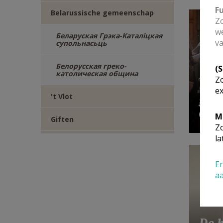
F
Belarussische gemeenschap
Zo
we
Беларуская Грэка-Каталіцкая
va
супольнасьць
Белорусская греко-
(
Bela
католическая община
Zo
Gri
ex
gem
't Vlot
M
Giften
Zo
la
En
a
De h