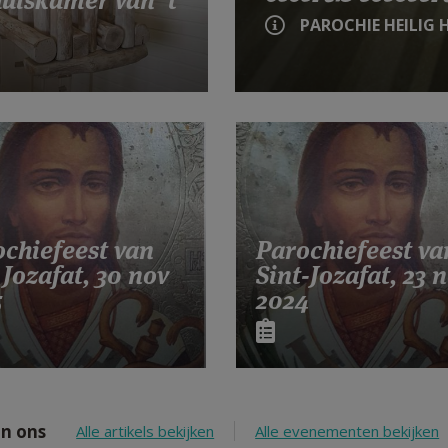
PAROCHIE HEILIG 
chiefeest van
Parochiefeest va
 Jozafat, 30 nov
Sint-Jozafat, 23 
5
2024
n ons
Alle artikels bekijken
Alle evenementen bekijken