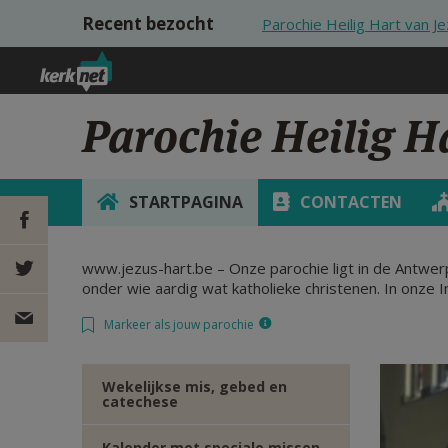
Overslaan en naar de inhoud gaan
Recent bezocht
Parochie Heilig Hart van J
Parochie Heilig H
STARTPAGINA
CONTACTEN
www.jezus-hart.be – Onze parochie ligt in de Antwerps
DEEL OP
onder wie aardig wat katholieke christenen. In onze I
FACEBOOK
DEEL OP
Markeer als jouw parochie
TWITTER
DEEL
Wekelijkse mis, gebed en
catechese
VIA
Kalender met speciale missen