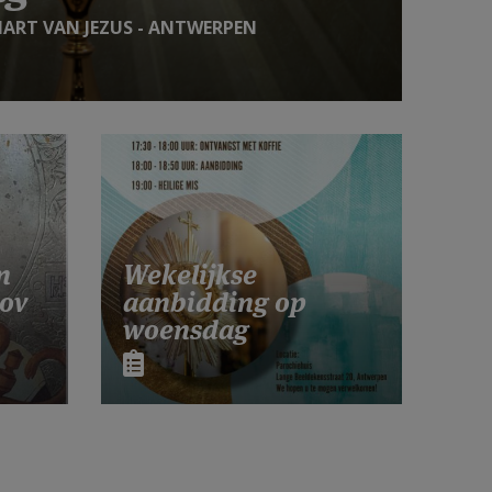
HART VAN JEZUS - ANTWERPEN
n
Wekelijkse
nov
aanbidding op
woensdag