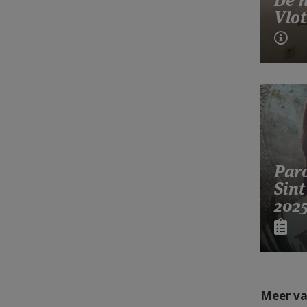
Vlot
Paro
Sint
202
Meer va