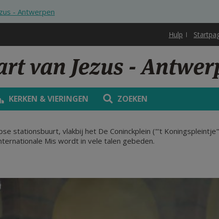
ezus - Antwerpen
Hulp
Startpa
art van Jezus - Antwe
KERKEN & VIERINGEN
ZOEKEN
e stationsbuurt, vlakbij het De Coninckplein ("'t Koningspleintje
nternationale Mis wordt in vele talen gebeden.