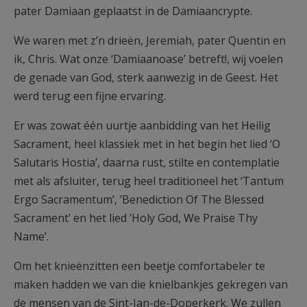
pater Damiaan geplaatst in de Damiaancrypte.
We waren met z’n drieën, Jeremiah, pater Quentin en
ik, Chris. Wat onze ‘Damiaanoase’ betreft!, wij voelen
de genade van God, sterk aanwezig in de Geest. Het
werd terug een fijne ervaring.
Er was zowat één uurtje aanbidding van het Heilig
Sacrament, heel klassiek met in het begin het lied ‘O
Salutaris Hostia’, daarna rust, stilte en contemplatie
met als afsluiter, terug heel traditioneel het ‘Tantum
Ergo Sacramentum’, ‘Benediction Of The Blessed
Sacrament’ en het lied ‘Holy God, We Praise Thy
Name’.
Om het knieënzitten een beetje comfortabeler te
maken hadden we van die knielbankjes gekregen van
de mensen van de Sint-Jan-de-Doperkerk. We zullen