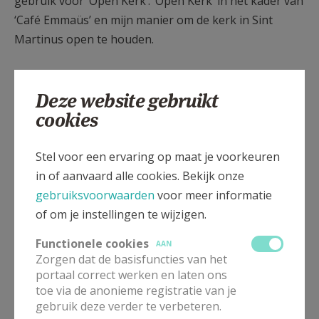
gebruik voor ‘Open Kerk’. ‘Open Kerk’ in het kader van
‘Café Emmaüs’ en mijn manier om de kerk in Sint
Martinus open te houden.
Deze website gebruikt
We hadden onze laatste eucharistieviering op 31
cookies
augustus. Het is echt nog wel een kerk, want ik vroeg
aan de bisschop Koen Vanhoutte, en aan onze
Stel voor een ervaring op maat je voorkeuren
aangestelde priester en coördinator van onze zone,
in of aanvaard alle cookies. Bekijk onze
hoe we dat konden realiseren. Ik wil de kerk open
gebruiksvoorwaarden
voor meer informatie
houden, op woensdagnamiddag en zondagnamiddag,
of om je instellingen te wijzigen.
maar het moet dan wel echt een kerk zijn, dat wil
zeggen, met Christus aanwezig in het tabernakel
Functionele cookies
AAN
onder de vorm van het Brood in de Hostie, met de
Zorgen dat de basisfuncties van het
Godslamp aan. Ik heb de kinderen in de kerk
portaal correct werken en laten ons
toe via de anonieme registratie van je
ontvangen.
gebruik deze verder te verbeteren.