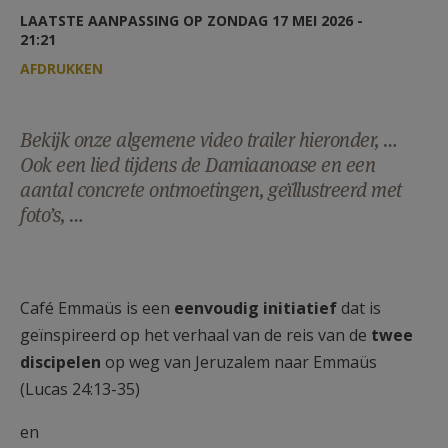
AANMELDEN OF REGISTREREN
LAATSTE AANPASSING OP ZONDAG 17 MEI 2026 -
21:21
AFDRUKKEN
Bekijk onze algemene video trailer hieronder, …
Ook een lied tijdens de Damiaanoase en een
aantal concrete ontmoetingen, geïllustreerd met
foto’s, …
Café Emmaüs is een
eenvoudig initiatief
dat is
geïnspireerd op het verhaal van de reis van de
twee
discipelen
op weg van Jeruzalem naar Emmaüs
(Lucas 24:13-35)
en