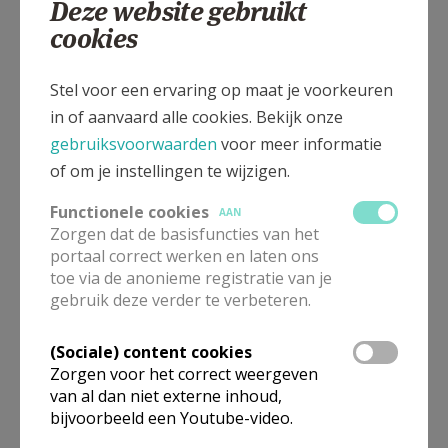
Deze website gebruikt
cookies
God vragen stellen. God, wat moet ik voor jou doen?
Hoe moet ik het oplossen? Is de Petrus Romanus
Stel voor een ervaring op maat je voorkeuren
onfeilbaar? Je achter de paus scharen, lijkt me een
in of aanvaard alle cookies. Bekijk onze
goed idee.
gebruiksvoorwaarden
voor meer informatie
Zoals mijn vader zaliger zei: “ben je niet akkoord,
of om je instellingen te wijzigen.
maak een vuist, maar steek je hand in je broekzak.”
Functionele cookies
AAN
Verbijt de pijn, …
Zorgen dat de basisfuncties van het
portaal correct werken en laten ons
toe via de anonieme registratie van je
gebruik deze verder te verbeteren.
Gods leer is gezond en heilzaam; wees niet bang,
geloof in eenvoud van hart; oordeel en misbruik Gods
(Sociale) content cookies
engelen niet die door Hem worden gezonden met Zijn
Zorgen voor het correct weergeven
Geest;
van al dan niet externe inhoud,
bijvoorbeeld een Youtube-video.
Aanvaard Gods Geest. Luister in de stilte van je hart.