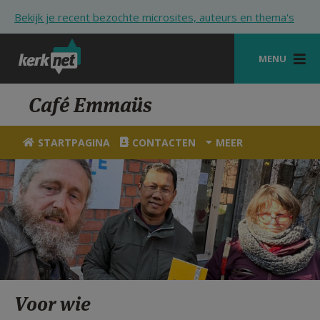
Overslaan en naar de inhoud gaan
Bekijk je recent bezochte microsites, auteurs en thema's
MENU
STARTPAGINA
Café Emmaüs
KERK
STARTPAGINA
CONTACTEN
MEER
VIERINGEN
SHOP
ZOEKEN
HULP
STARTPAGINA PORTAAL
Voor wie
MIJN PAROCHIE