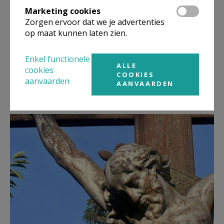
Marketing cookies
Zorgen ervoor dat we je advertenties
op maat kunnen laten zien.
“laat de Heer je terechtwijzen;”
Spreek verzoenende taal, voor iedereen, …
Enkel functionele
ALLE
cookies
COOKIES
Chris
aanvaarden
AANVAARDEN