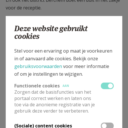
En ook het district Berchem doet een duit in het zakje
voor de receptie.
Wil je de feestactiviteiten persoonlijk steunen,
in
Deze website gebruikt
het bijzonder de restauratie van het Mariabeeld
,
cookies
dan kan dat via rekening BE61 4118 0789 5117 op
naam van Feesten OLVM. Vermeld wel waarvoor u
Stel voor een ervaring op maat je voorkeuren
stort. Hartelijk dank!
in of aanvaard alle cookies. Bekijk onze
Kom je mee vieren? Ben je ook van de partij? Hou
gebruiksvoorwaarden
voor meer informatie
de data al vrij in je agenda!
of om je instellingen te wijzigen.
Contact via Mia Verbanck, 0495 28 65 38 –
Functionele cookies
AAN
mia.verbanck@skynet.be
Zorgen dat de basisfuncties van het
portaal correct werken en laten ons
Bekijk hieronder het logo en foto's!
toe via de anonieme registratie van je
gebruik deze verder te verbeteren.
(Sociale) content cookies