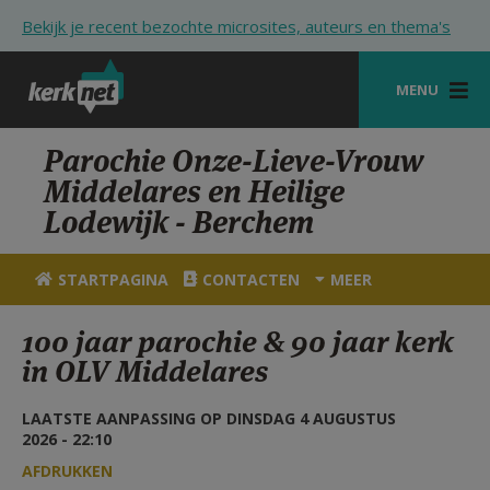
Overslaan en naar de inhoud gaan
Bekijk je recent bezochte microsites, auteurs en thema's
MENU
STARTPAGINA
Parochie Onze-Lieve-Vrouw
Middelares en Heilige
KERK
Lodewijk - Berchem
VIERINGEN
STARTPAGINA
CONTACTEN
MEER
SHOP
100 jaar parochie & 90 jaar kerk
ZOEKEN
in OLV Middelares
HULP
LAATSTE AANPASSING OP DINSDAG 4 AUGUSTUS
STARTPAGINA PORTAAL
2026 - 22:10
MIJN PAROCHIE
AFDRUKKEN