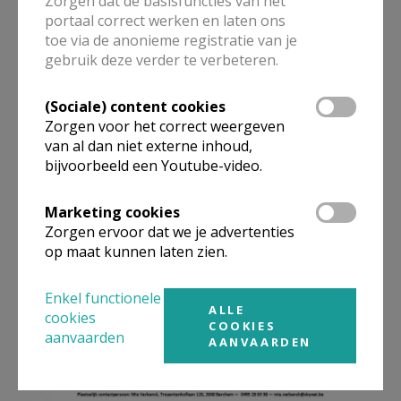
Zorgen dat de basisfuncties van het
portaal correct werken en laten ons
Werkgroep Brody
Stanny en Maguy Scheipers-
toe via de anonieme registratie van je
Janssens - 03 281 49 15 -
gebruik deze verder te verbeteren.
werkgroep.brody@proximus.be
(Sociale) content cookies
Zorgen voor het correct weergeven
van al dan niet externe inhoud,
bijvoorbeeld een Youtube-video.
Marketing cookies
Zorgen ervoor dat we je advertenties
op maat kunnen laten zien.
Enkel functionele
ALLE
cookies
COOKIES
aanvaarden
AANVAARDEN