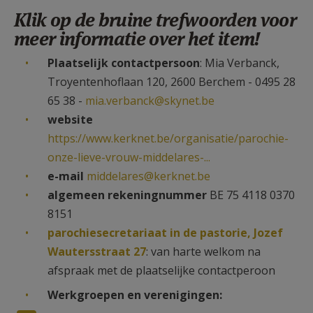
AANMELDEN OF REGISTREREN
Klik op de bruine trefwoorden voor
meer informatie over het item!
Plaatselijk contactpersoon
: Mia Verbanck,
Troyentenhoflaan 120, 2600 Berchem - 0495 28
65 38 -
mia.verbanck@skynet.be
website
https://www.kerknet.be/organisatie/parochie-
onze-lieve-vrouw-middelares-...
e-mail
middelares@kerknet.be
algemeen rekeningnummer
BE 75 4118 0370
8151
parochiesecretariaat in de pastorie, Jozef
Wautersstraat 27
: van harte welkom na
afspraak met de plaatselijke contactperoon
Werkgroepen en verenigingen: