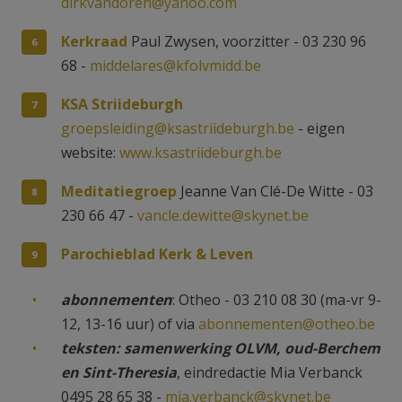
dirkvandoren@yahoo.com
Kerkraad
Paul Zwysen, voorzitter - 03 230 96
68 -
middelares@kfolvmidd.be
KSA Striideburgh
groepsleiding@ksastriideburgh.be
- eigen
website:
www.ksastriideburgh.be
Meditatiegroep
Jeanne Van Clé-De Witte - 03
230 66 47 -
vancle.dewitte@skynet.be
Parochieblad Kerk & Leven
abonnementen
: Otheo - 03 210 08 30 (ma-vr 9-
12, 13-16 uur) of via
abonnementen@otheo.be
teksten: samenwerking OLVM, oud-Berchem
en Sint-Theresia
, eindredactie Mia Verbanck
0495 28 65 38 -
mia.verbanck@skynet.be