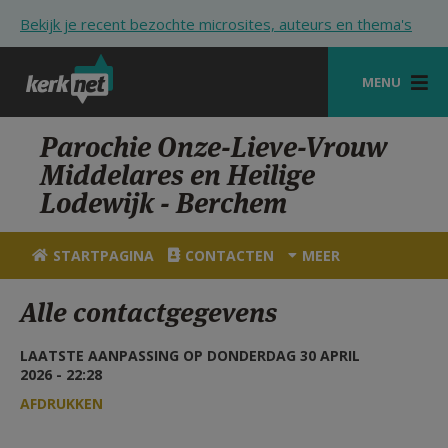
Overslaan en naar de inhoud gaan
Bekijk je recent bezochte microsites, auteurs en thema's
MENU
STARTPAGINA
Parochie Onze-Lieve-Vrouw
Middelares en Heilige
KERK
Lodewijk - Berchem
VIERINGEN
STARTPAGINA
CONTACTEN
MEER
SHOP
Alle contactgegevens
ZOEKEN
HULP
LAATSTE AANPASSING OP DONDERDAG 30 APRIL
2026 - 22:28
STARTPAGINA PORTAAL
AFDRUKKEN
MIJN PAROCHIE