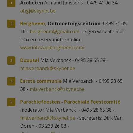
Acolieten
Armand Janssens - 0479 41 96 34 -
ahgj@skynet.be
Bergheem,
Ontmoetingscentrum
0499 31 05
16 -
bergheem@gmail.com
- eigen website met
info en reservatieformulier:
www.infozaalbergheem.com/
Doopsel
Mia Verbanck - 0495 28 65 38 -
mia.verbanck@skynet.be
Eerste communie
Mia Verbanck - 0495 28 65
38 -
mia.verbanck@skynet.be
Parochiefeesten - Parochiale Feestcomité
moderator Mia Verbanck - 0495 28 65 38 -
mia.verbanck@skynet.be
- secretaris: Dirk Van
Doren - 03 239 26 08 -