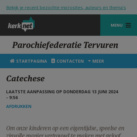
Overslaan en naar de inhoud gaan
Bekijk je recent bezochte microsites, auteurs en thema's
MENU
STARTPAGINA
Parochiefederatie Tervuren
KERK
STARTPAGINA
CONTACTEN
MEER
VIERINGEN
Catechese
SHOP
LAATSTE AANPASSING OP DONDERDAG 13 JUNI 2024
ZOEKEN
- 9:56
HULP
AFDRUKKEN
STARTPAGINA PORTAAL
Om onze kinderen op een eigentijdse, speelse en
MIJN PAROCHIE
zinvolle manier vertrouwd te maken met geloof,