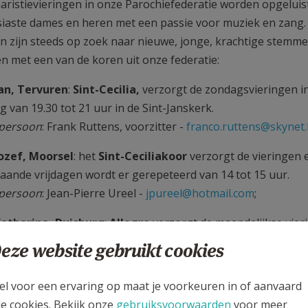
aristievieringen in onze Parochiefederatie worden opgelui
iaste dames en heren met een passie voor muziek en zang.
n zijn steeds op zoek naar nieuwe, jonge, krachtige stemme
 met een van de koren uit onze federatie:
Jan, Tervuren
:
Sint-Cecilia,
verzorgt de zondagsvieringen in
 van 19.30 tot 21 uur in de Sint-Janskerk.
tpersoon
: Frank Ruttens, voorzitter -
franco.ruttens@skynet
Jozef, Moorsel
: het
Sint-Ceciliakoor
verzorgt de vieringen 
aande vrijdagen wordt er gerepeteerd van 14 tot 15 uur.
tpersoon
: Jean-Pierre Ureel -
jpureel@hotmail.com
;
Katharina, Duisburg
:
Allegro
verzorgt de maandelijkse vier
m 19 u. Repetitie die dag om 18 u. Op kerstdag luisteren w
eze website gebruikt cookies
paasconcert om 10 u. We verzorgen ook de zang bij de uitvaa
tpersoon
: Frans Janssen -
bijfransyvette@gmail.com
;
el voor een ervaring op maat je voorkeuren in of aanvaard
le cookies. Bekijk onze
gebruiksvoorwaarden
voor meer