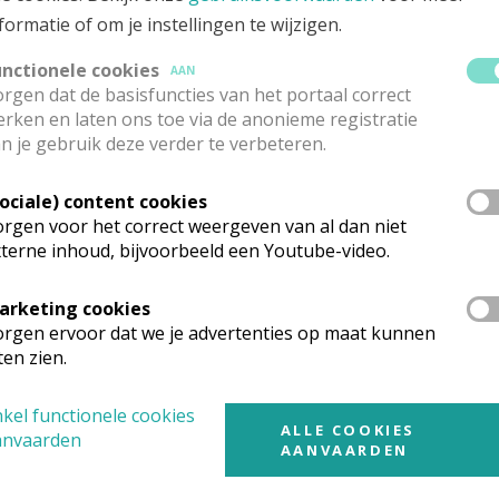
Paulus, Vossem
:
Sint-Pauluskoor,
repeteert voor de viering
formatie of om je instellingen te wijzigen.
tpersoon
: Riet Bouckaert -
mammieriet@hotmail.com
;
unctionele cookies
AAN
rgen dat de basisfuncties van het portaal correct
rken en laten ons toe via de anonieme registratie
n je gebruik deze verder te verbeteren.
Sociale) content cookies
rgen voor het correct weergeven van al dan niet
terne inhoud, bijvoorbeeld een Youtube-video.
arketing cookies
rgen ervoor dat we je advertenties op maat kunnen
 meer
ten zien.
kel functionele cookies
ALLE COOKIES
anvaarden
AANVAARDEN