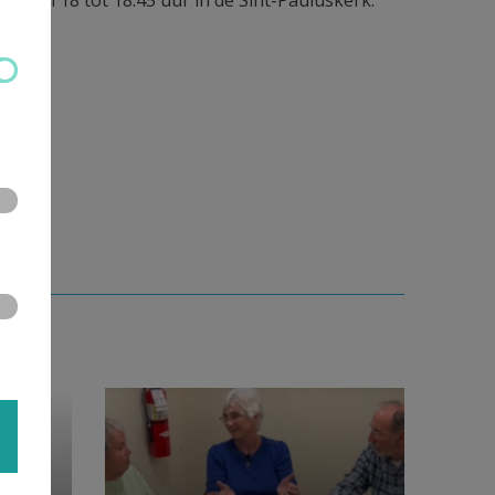
en van 18 tot 18.45 uur in de Sint-Pauluskerk.