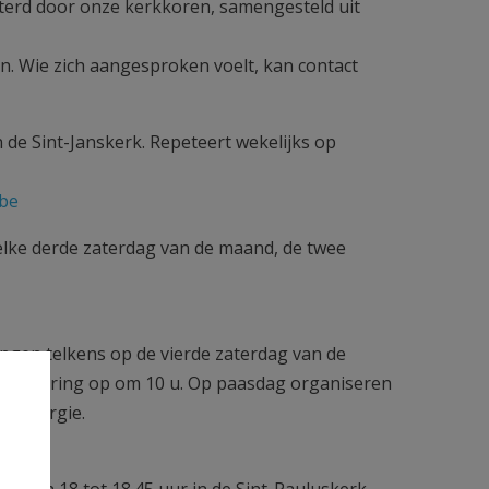
sterd door onze kerkkoren, samengesteld uit
n. Wie zich aangesproken voelt, kan contact
 de Sint-Janskerk. Repeteert wekelijks op
.be
elke derde zaterdag van de maand, de twee
ingen telkens op de vierde zaterdag van de
e de viering op om 10 u. Op paasdag organiseren
rtliturgie.