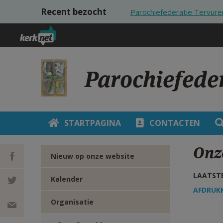
Overslaan en naar de inhoud gaan
Recent bezocht
Parochiefederatie Tervure
Parochiefede
STARTPAGINA
CONTACTEN
Onz
Nieuw op onze website
LAATSTE
Kalender
DEEL OP
AFDRUK
Organisatie
FACEBOOK
DEEL OP