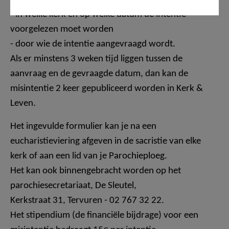
- in welke kerk en op welke datum de intentie
voorgelezen moet worden
- door wie de intentie aangevraagd wordt.
Als er minstens 3 weken tijd liggen tussen de
aanvraag en de gevraagde datum, dan kan de
misintentie 2 keer gepubliceerd worden in Kerk &
Leven.
Het ingevulde formulier kan je na een
eucharistieviering afgeven in de sacristie van elke
kerk of aan een lid van je Parochieploeg.
Het kan ook binnengebracht worden op het
parochiesecretariaat, De Sleutel,
Kerkstraat 31, Tervuren - 02 767 32 22.
Het stipendium (de financiële bijdrage) voor een