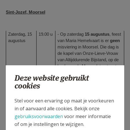
Sint-Jozef, Moorsel
Zaterdag, 15
19.00 u
- Op zaterdag
15 augustus
, feest
augustus
van Maria Hemelvaart is er
geen
misviering in Moorsel. Die dag is
de kapel van Onze-Lieve-Vrouw
van Altijddurende Bijstand, op de
hoek van de Moorselstraat met
de Voskapelstraat, uitzonderlijk
Deze website gebruikt
open voor hulde aan Maria.
cookies
Stel voor een ervaring op maat je voorkeuren
in of aanvaard alle cookies. Bekijk onze
Sint-Katharina, Duisburg
gebruiksvoorwaarden
voor meer informatie
of om je instellingen te wijzigen.