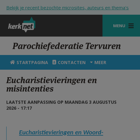
Overslaan en naar de inhoud gaan
Bekijk je recent bezochte microsites, auteurs en thema's
MENU
STARTPAGINA
Parochiefederatie Tervuren
KERK
STARTPAGINA
CONTACTEN
MEER
VIERINGEN
Eucharistievieringen en
SHOP
misintenties
ZOEKEN
LAATSTE AANPASSING OP MAANDAG 3 AUGUSTUS
2026 - 17:17
HULP
STARTPAGINA PORTAAL
Eucharistievieringen en Woord-
MIJN PAROCHIE