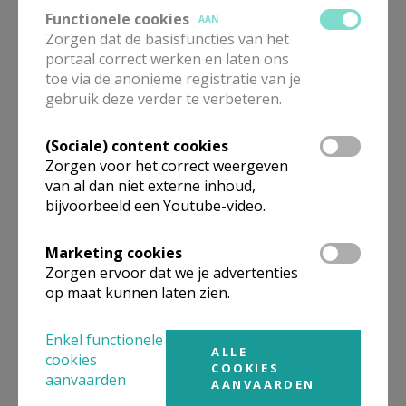
Functionele cookies
Zaterdag, 15
11.00 u
- Eucharistieviering tgv de
AAN
Zorgen dat de basisfuncties van het
augustus
Duisburgse feesten – Maria
portaal correct werken en laten ons
Tenhemelopneming
ste
toe via de anonieme registratie van je
Zaterdag, 22
19.00 u
- Eucharistieviering – 21
zondag
gebruik deze verder te verbeteren.
augustus
door het jaar
(Sociale) content cookies
Zorgen voor het correct weergeven
van al dan niet externe inhoud,
bijvoorbeeld een Youtube-video.
Misintenties
Marketing cookies
Zorgen ervoor dat we je advertenties
Wil je een misintentie aanvragen, dan kan dat op de
op maat kunnen laten zien.
volgende manier:
Enkel functionele
ALLE
Op de infotafels in onze kerken vindt u een
cookies
COOKIES
aanvaarden
aanvraagformulier waarop o.a. gevraagd wordt:
AANVAARDEN
- de naam van de zieke of de overledene