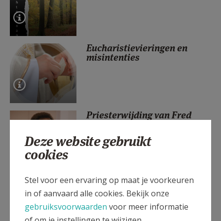
AANMELDEN OF REGISTREREN
Eucharistievieringen en
misintenties
Priesterwijding van Fred
Wamare in Sint-Jan,
Tervuren (7 juni)
Deze website gebruikt
cookies
Stel voor een ervaring op maat je voorkeuren
Je kent hen wel, maar kén je
hen wel?
in of aanvaard alle cookies. Bekijk onze
gebruiksvoorwaarden
voor meer informatie
of om je instellingen te wijzigen.