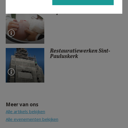
Dopen
Restauratiewerken Sint-
Pauluskerk
Meer van ons
Alle artikels bekijken
Alle evenementen bekijken