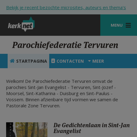
Overslaan en naar de inhoud gaan
Bekijk je recent bezochte microsites, auteurs en thema's
MENU
STARTPAGINA
Parochiefederatie Tervuren
KERK
STARTPAGINA
CONTACTEN
MEER
VIERINGEN
SHOP
Welkom! De Parochiefederatie Tervuren omvat de
parochies Sint-Jan Evangelist - Tervuren, Sint-Jozef -
Moorsel, Sint-Katharina - Duisburg en Sint-Paulus -
ZOEKEN
Vossem. Binnen afzienbare tijd vormen we samen de
Pastorale Zone Tervuren.
HULP
STARTPAGINA PORTAAL
De Gedichtenlaan in Sint-Jan
MIJN PAROCHIE
Evangelist