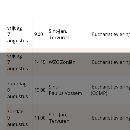
AANMELDEN OF REGISTREREN
vrijdag
Sint-Jan,
7
9.00
Eucharistievierin
Tervuren
augustus
vrijdag
7
14.15
WZC Zoniën
Eucharistievierin
augustus
zaterdag
Sint-
Eucharistievierin
8
19.00
Paulus,Vossem
(OCMP)
augustus
zondag
Sint-Jan,
9
11.00
Eucharistievierin
Tervuren
augustus