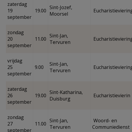
zaterdag
Sint-Jozef,
19
19.00
Eucharistievierin
Moorsel
september
zondag
Sint-Jan,
20
11.00
Eucharistievierin
Tervuren
september
vrijdag
Sint-Jan,
25
9.00
Eucharistievierin
Tervuren
september
zaterdag
Sint-Katharina,
26
19.00
Eucharistievierin
Duisburg
september
zondag
Sint-Jan,
Woord- en
27
11.00
Tervuren
Communiedienst
september