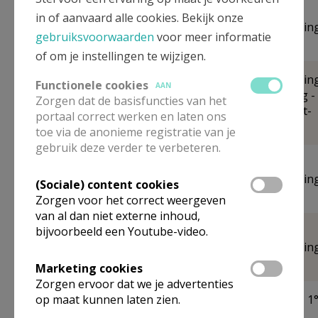
zaterdag
in of aanvaard alle cookies. Bekijk onze
Sint-Jozef,
21
19.00
Eucharistievierin
Moorsel
gebruiksvoorwaarden
voor meer informatie
november
of om je instellingen te wijzigen.
Eucharistieviering
Functionele cookies
zondag
AAN
Sint-Jan,
Christus Koning -
Zorgen dat de basisfuncties van het
22
11.00
Tervuren
Sint-Cecilia (Sint-
portaal correct werken en laten ons
november
Jan,Tervuren)
toe via de anonieme registratie van je
gebruik deze verder te verbeteren.
vrijdag
Sint-Jan,
27
9.00
Eucharistievierin
(Sociale) content cookies
Tervuren
november
Zorgen voor het correct weergeven
van al dan niet externe inhoud,
zaterdag
bijvoorbeeld een Youtube-video.
Sint-Katharina,
28
19.00
Eucharistievierin
Duisburg
november
Marketing cookies
Zorgen ervoor dat we je advertenties
op maat kunnen laten zien.
Gezinsviering - 1
zondag
Sint-Jan,
zondag van de