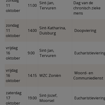
zondag
Sint-Jan,
Dag van de
11
11.00
Tervuren
chronisch zieke
oktober
mens
zondag
Sint-Katharina,
11
14.00
Doopviering
Duisburg
oktober
vrijdag
Sint-Jan,
16
9.00
Eucharistievierin
Tervuren
oktober
vrijdag
Woord- en
16
14.15
WZC Zoniën
Communiedienst
oktober
zaterdag
Sint-Jozef,
17
19.00
Eucharistievierin
Moorsel
oktober