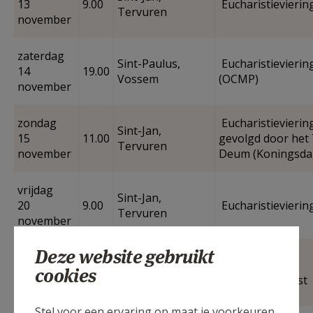
13
9.00
Eucharistievierin
Tervuren
november
zaterdag
Sint-Paulus,
Eucharistievierin
14
19.00
Vossem
(OCMP)
november
zondag
Eucharistieviering
Sint-Jan,
15
11.00
gevolgd door het
Tervuren
november
Deum (Koningsda
vrijdag
Sint-Jan,
20
9.00
Eucharistievierin
Tervuren
november
Deze website gebruikt
vrijdag
Woord- en
cookies
20
14.15
WZC Zoniën
Communiedienst
november
Stel voor een ervaring op maat je voorkeuren