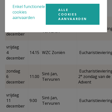
29
11.00
Tervuren
Advent -
Enkel functionele
november
Welzijnszorg
ALLE
cookies
COOKIES
aanvaarden
AANVAARDEN
vrijdag
Sint-Jan,
4
9.00
Eucharistievierin
Tervuren
december
vrijdag
4
14.15
WZC Zoniën
Eucharistievierin
december
zondag
Eucharistieviering
Sint-Jan,
6
11.00
2° zondag van de
Tervuren
december
Advent
vrijdag
Sint-Jan,
11
9.00
Eucharistievierin
Tervuren
december