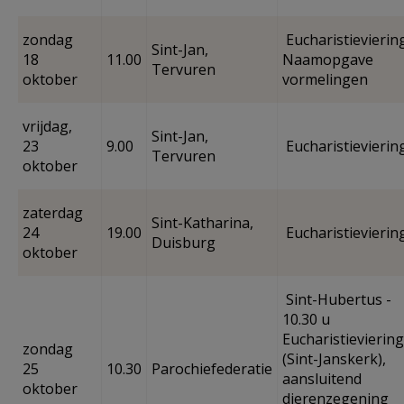
zondag
Eucharistieviering
Sint-Jan,
18
11.00
Naamopgave
Tervuren
oktober
vormelingen
vrijdag,
Sint-Jan,
23
9.00
Eucharistievierin
Tervuren
oktober
zaterdag
Sint-Katharina,
24
19.00
Eucharistievierin
Duisburg
oktober
Sint-Hubertus -
10.30 u
Eucharistieviering
zondag
(Sint-Janskerk),
25
10.30
Parochiefederatie
aansluitend
oktober
dierenzegening