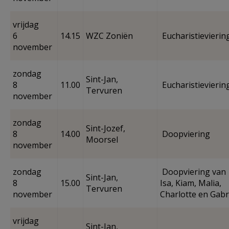
vrijdag
6
14.15
WZC Zoniën
Eucharistievierin
november
zondag
Sint-Jan,
8
11.00
Eucharistievierin
Tervuren
november
zondag
Sint-Jozef,
8
14.00
Doopviering
Moorsel
november
zondag
Doopviering van
Sint-Jan,
8
15.00
Isa, Kiam, Malia,
Tervuren
november
Charlotte en Gabr
vrijdag
Sint-Jan,