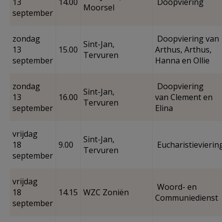
13
14.00
Doopviering
Moorsel
september
zondag
Doopviering van
Sint-Jan,
13
15.00
Arthus, Arthus,
Tervuren
september
Hanna en Ollie
zondag
Doopviering
Sint-Jan,
13
16.00
van Clement en
Tervuren
september
Elina
vrijdag
Sint-Jan,
18
9.00
Eucharistievierin
Tervuren
september
vrijdag
Woord- en
18
14.15
WZC Zoniën
Communiedienst
september