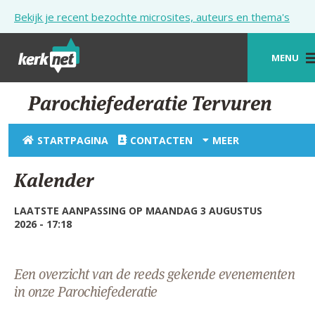
Overslaan en naar de inhoud gaan
Bekijk je recent bezochte microsites, auteurs en thema's
MENU
STARTPAGINA
Parochiefederatie Tervuren
KERK
STARTPAGINA
CONTACTEN
MEER
VIERINGEN
Kalender
SHOP
LAATSTE AANPASSING OP MAANDAG 3 AUGUSTUS
ZOEKEN
2026 - 17:18
HULP
STARTPAGINA PORTAAL
Een overzicht van de reeds gekende evenementen
in onze Parochiefederatie
MIJN PAROCHIE