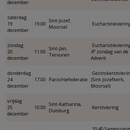
december
zaterdag
Sint-Jozef,
19
19.00
Eucharistievierin
Moorsel
december
zondag
Eucharistieviering
Sint-Jan,
20
11.00
4° zondag van de
Tervuren
december
Advent
donderdag
Gezinskerstvieri
24
17.00
Parochiefederatie
(Sint-Jozefkerk,
december
Moorsel)
vrijdag
Sint-Katharina,
25
10.00
Kerstviering
Duisburg
december
10.40 Samenzang