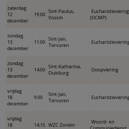
zaterdag
Sint-Paulus,
Eucharistievierng
12
19.00
Vossm
(OCMP)
december
zondag
Sint-Jan,
13
11.00
Eucharistievierin
Tervuren
december
zondag
Sint-Katharina,
13
14.00
Doopviering
Duisburg
december
vrijdag
Sint-Jan,
18
9.00
Eucharistievierin
Tervuren
december
vrijdag
Woord- en
18
14.15
WZC Zoniën
Communiedienst